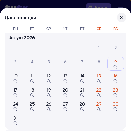
Войти
Дата поездки
Выберите день, чтобы найти
ж/д
ПН
ВТ
СР
ЧТ
ПТ
СБ
ВС
билеты Аполлонская — Евдаково
Август 2026
Откуда
1
2
Куда
3
4
5
6
7
8
9
10
11
12
13
14
15
16
Когда
17
18
19
20
21
22
23
Кто едет
24
25
26
27
28
29
30
Найти поезда
31