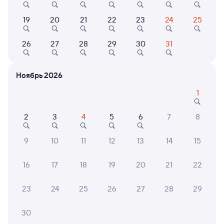
Выбор любимых мест на схемах вагонов
19
20
21
22
23
24
25
Подробные ответы на вопросы о поездке или
26
27
28
29
30
31
покупке
СМС-сопровождение до посадки в поезд
Ноябрь 2026
Оформление без регистрации на сайте
1
2
3
4
5
6
7
8
Частые вопросы
9
10
11
12
13
14
15
Что нужно, чтобы сесть в поезд?
Как поменять билет на другую дату или
16
17
18
19
20
21
22
на другой поезд?
Как вернуть билет?
23
24
25
26
27
28
29
Что делать, если ошибся при вводе данных
30
пассажира?