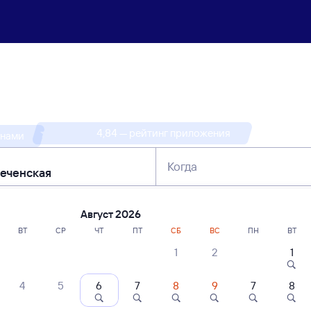
 найти
ж/д билеты Аполл
4,84 — рейтинг приложения
 нами
Когда
тербург
Москва
Сегодня
Завтра
Август 2026
ВТ
СР
ЧТ
ПТ
СБ
ВС
ПН
ВТ
1
2
1
4
5
6
7
8
9
7
8