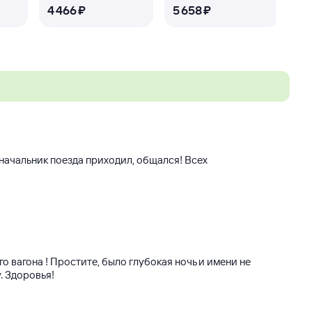
4 ⁠466 ⁠₽
5 ⁠658 ⁠₽
2 ⁠
начальник поезда приходил, общался! Всех
о вагона ! Простите, было глубокая ночь и имени не
. Здоровья!