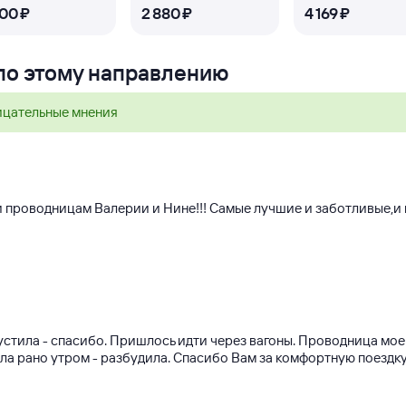
400 ⁠₽
2 ⁠880 ⁠₽
4 ⁠169 ⁠₽
 по этому направлению
ицательные мнения
и проводницам Валерии и Нине!!! Самые лучшие и заботливые,и 
устила - спасибо. Пришлось идти через вагоны. Проводница моег
ила рано утром - разбудила. Спасибо Вам за комфортную поездку