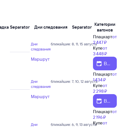
Категории
адка
Separator
Дни следования
Separator
вагонов
Плацкарт
от
2 ⁠447 ⁠₽
Дни
ближайшие: 8, 11, 15 августа
Купе
от
следования
3 ⁠448 ⁠₽
Маршрут
Вы
бе
Плацкарт
от
рит
1 ⁠434 ⁠₽
е д
Дни
ближайшие: 7, 10, 12 августа
Купе
от
ату
следования
2 ⁠298 ⁠₽
Маршрут
Вы
бе
Плацкарт
от
рит
2 ⁠196 ⁠₽
е д
Купе
от
ату
Дни
ближайшие: 6, 9, 13 августа