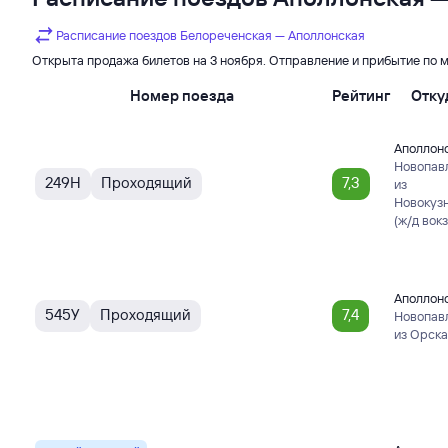
Расписание поездов Белореченская — Аполлонская
Открыта продажа билетов на 3 ноября. Отправление и прибытие по 
Номер поезда
Рейтинг
Отку
Аполлон
Новопав
249Н
Проходящий
7,3
из
Новокуз
(ж/д вокз
Аполлон
545У
Проходящий
7,4
Новопав
из Орска