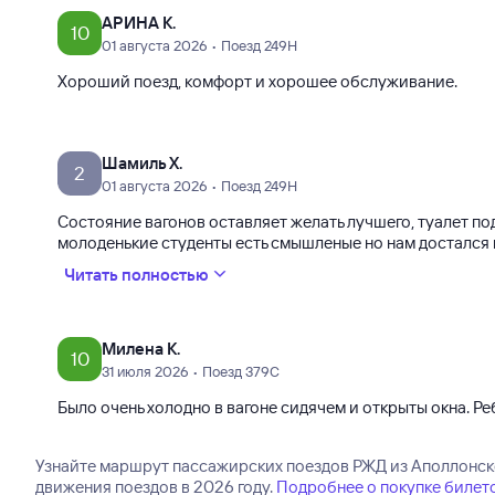
АРИНА К.
10
01 августа 2026 • Поезд 249Н
Хороший поезд, комфорт и хорошее обслуживание.
Шамиль Х.
2
01 августа 2026 • Поезд 249Н
Состояние вагонов оставляет желать лучшего, туалет п
молоденькие студенты есть смышленые но нам достался н
Читать полностью
Милена К.
10
31 июля 2026 • Поезд 379С
Было очень холодно в вагоне сидячем и открыты окна. Р
Узнайте маршрут пассажирских поездов РЖД из Аполлонской
движения поездов в 2026 году.
Подробнее о покупке билет