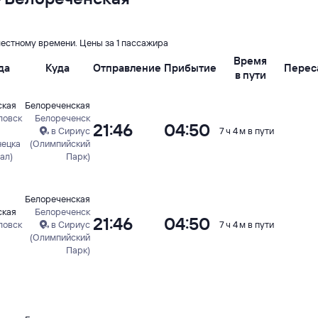
местному времени. Цены за 1 пассажира
Время
да
Куда
Отправление
Прибытие
Перес
в пути
ская
Белореченская
ловск
Белореченск
21:46
04:50
в Сириус
7 ч 4 м в пути
нецка
(Олимпийский
ал)
Парк)
Белореченская
ская
Белореченск
21:46
04:50
ловск
в Сириус
7 ч 4 м в пути
(Олимпийский
Парк)