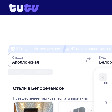
Выберите день, чтобы
Белореченская
22 года работаем для вас
42 млн путешествуют с
Откуда
Куда
Москва
Санкт-Петербург
Санкт-Пе
ПН
Отели в Белореченске
Путешественникам нравятся эти варианты
3