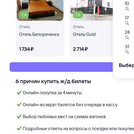
10
7,4
7,6
8,
17
Отель
Отель
Оте
24
Отель Белореченск
Отель Gold
Аф
31
1 ⁠734 ⁠₽
2 ⁠714 ⁠₽
2 ⁠
Выбер
6 причин купить ж/д билеты
Онлайн-покупка за 4 минуты
Онлайн-возврат билетов без очереди в кассу
Выбор любимых мест на схемах вагонов
Подробные ответы на вопросы о поездке или покупк