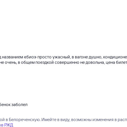
од названием «био» просто ужасный, в вагоне душно, кондицио
е очень, в общем поездкой совершенно не довольна, цена билета
ебенок заболел
 в Белореченскую. Имейте в виду, возможны изменения в распис
ов РЖД