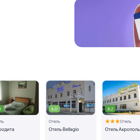
0
6,0
8,2
ль
Отель
Отель
родита
Отель Bellagio
Отель Акрополь