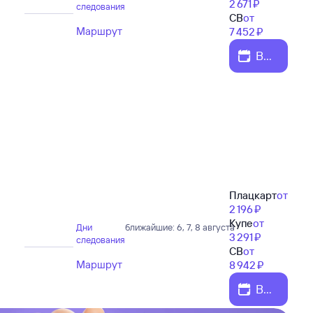
2 ⁠671 ⁠₽
следования
СВ
от
Маршрут
7 ⁠452 ⁠₽
Вы
бе
рит
е д
ату
Плацкарт
от
2 ⁠196 ⁠₽
Купе
от
Дни
ближайшие: 6, 7, 8 августа
3 ⁠291 ⁠₽
следования
СВ
от
Маршрут
8 ⁠942 ⁠₽
Вы
бе