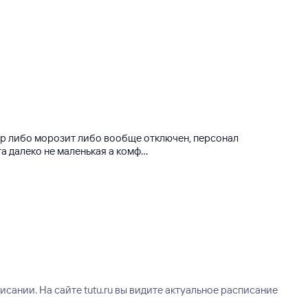
нер либо морозит либо вообще отключен, персонал
 далеко не маленькая а комф...
ании. На сайте tutu.ru вы видите актуальное расписание