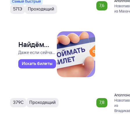
Аполлон
Самый быстрый
7,6
Новопав
571Э
Проходящий
из Маха
Найдём
билет
Даже если сейчас
нет мест
на поезд
Искать билеты
за вас
Аполлон
Новопав
379С
Проходящий
7,8
из
Владика