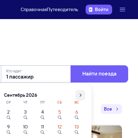
Справочная
Путеводитель
Войти
онская —
Кто едет
Найти поезда
Сентябрь 2026
СР
ЧТ
ПТ
СБ
ВС
Все
2
3
4
5
6
9
10
11
12
13