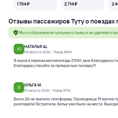
1 ⁠734 ⁠₽
2 ⁠714 ⁠₽
2 ⁠
Отзывы пассажиров Туту о поездах
Мы отображаем актуальные отзывы и не удаляем отр
НАТАЛЬЯ Щ.
10
03 августа 2026 • Поезд 249Н
Я ехала в первом вагонепоезда 250Н ,мои благодарност
благодарю,спасибо за прекрасную поездку!!!
ОЛЬГА М.
8
01 августа 2026 • Поезд 379С
Вагон 26 не хватило платформы. Проводница 19 вагона п
разглядела! Встретила, белье уже было на месте. Выход