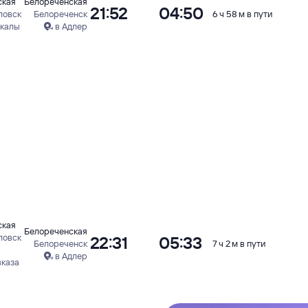
ская
Белореченская
21:52
04:50
ловск
Белореченск
6 ч 58 м в пути
чкалы
в Адлер
ская
Белореченская
ловск
22:31
05:33
Белореченск
7 ч 2 м в пути
в Адлер
вказа