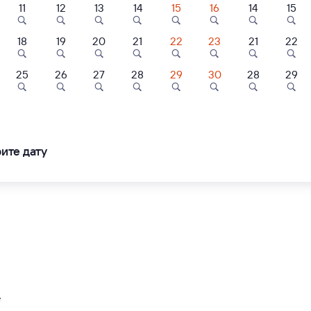
11
12
13
14
15
16
14
15
0
6,0
8,2
18
19
20
21
22
23
21
22
ль
Отель
Отель
25
26
27
28
29
30
28
29
родита
Отель Bellagio
Отель Акрополь
400 ⁠₽
2 ⁠880 ⁠₽
4 ⁠169 ⁠₽
ите дату
е