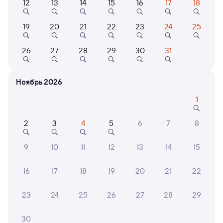
12
13
14
15
16
17
18
Найдём билет на поезд за вас
Даже если сейчас нет мест
19
20
21
22
23
24
25
Искать билеты
26
27
28
29
30
31
Отзывы пассажиров Туту о поездах
Ноябрь 2026
по этому направлению
1
Мы отображаем актуальные отзывы и не удаляем
отрицательные мнения
2
3
4
5
6
7
8
ГАЛИНА Ш.
9
10
11
12
13
14
15
8
05 августа 2026 • Поезд 097Э
Чисто,приятные проводники.только хорошие
16
17
18
19
20
21
22
воспоминания.
23
24
25
26
27
28
29
НАТАЛЬЯ А.
30
10