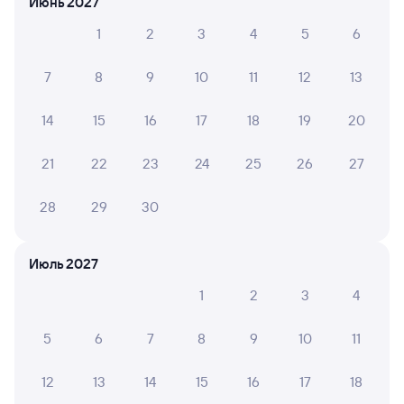
Июнь 2027
Обратные билеты из Анзёби в Сулею
1
2
3
4
5
6
Отели
7
8
9
10
11
12
13
Другие авиарейсы из Братска
14
15
16
17
18
19
20
Железнодорожные билеты в Сулею
21
22
23
24
25
26
27
28
29
30
Июль 2027
1
2
3
4
5
6
7
8
9
10
11
12
13
14
15
16
17
18