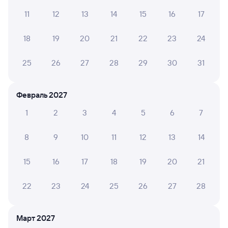
11
12
13
14
15
16
17
К сожалению вагон был грязный очень, за все время
ни разу полы не мыли
18
19
20
21
22
23
24
25
26
27
28
29
30
31
6 причин купить ж/д билеты
Онлайн-покупка за 4 минуты
Февраль 2027
1
2
3
4
5
6
7
Онлайн-возврат билетов без очереди в кассу
Выбор любимых мест на схемах вагонов
8
9
10
11
12
13
14
Подробные ответы на вопросы о поездке или
15
16
17
18
19
20
21
покупке
СМС-сопровождение до посадки в поезд
22
23
24
25
26
27
28
Оформление без регистрации на сайте
Март 2027