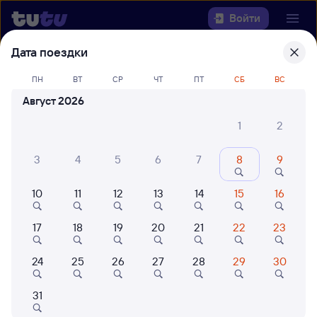
Войти
Дата поездки
Выберите день, чтобы найти
ж/д
ПН
ВТ
СР
ЧТ
ПТ
СБ
ВС
билеты Анзёби — Сулея
Август 2026
Откуда
1
2
Куда
3
4
5
6
7
8
9
Когда
10
11
12
13
14
15
16
Кто едет
17
18
19
20
21
22
23
24
25
26
27
28
29
30
Найти поезда
31