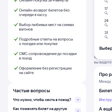
Онлайн-покупка за 4 минуты
17
Онлайн-возврат билетов без
очереди в кассу
24
Выбор любимых мест на схемах
вагонов
31
Подробные ответы на вопросы
о поездке или покупке
Выбер
СМС-сопровождение до посадки
Узнайте м
в поезд
вы видите
Оформление без регистрации
на сайте
Про р
Между 
Частые вопросы
Биле
Что нужно, чтобы сесть в поезд?
Инстру
А ещё
Как поменять билет на другую