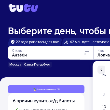
Выберите день, чтобы
22 года работаем для вас
42 млн путешествуют с
Откуда
Куда
Москва
Санкт-Петербург
Санкт-Пе
ПН
Распи
3
6 причин купить ж/д билеты
10