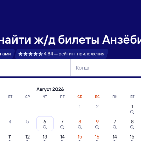
 найти
ж/д билеты Анзёб
 нами
4,84 — рейтинг приложения
Когда
тербург
Москва
Сегодня
Завтра
Август 2026
ВТ
СР
ЧТ
ПТ
СБ
ВС
ПН
ВТ
1
2
1
сание поездов Анзёби — Лопча
4
5
6
7
8
9
7
8
11
12
13
14
15
16
14
15