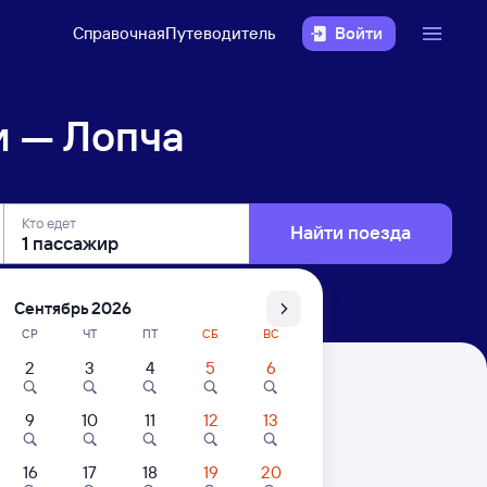
Справочная
Путеводитель
Войти
и — Лопча
Кто едет
Найти поезда
Сентябрь 2026
СР
ЧТ
ПТ
СБ
ВС
2
3
4
5
6
9
10
11
12
13
16
17
18
19
20