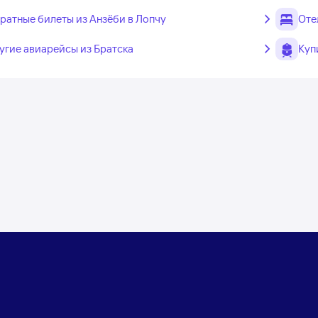
ратные билеты из Анзёби в Лопчу
Оте
угие авиарейсы из Братска
Куп