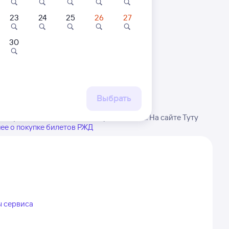
23
24
25
26
27
30
 маршруту
бытия, либо посмотрите
рт
Выбрать
виду, возможны изменения в расписании. На сайте Туту
ее о покупке билетов РЖД
ы сервиса