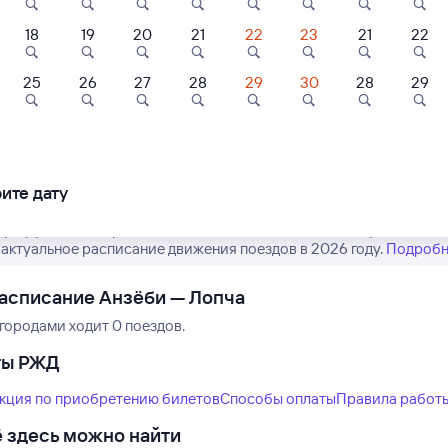
18
19
20
21
22
23
21
22
25
26
27
28
29
30
28
29
Нет рейсов по этому
Измените место отправления или при
другой транспо
ите дату
аршрут пассажирских поездов РЖД из Анзёби в Лопчу. Имейте в 
 актуальное расписание движения поездов в 2026 году.
Подробн
асписание Анзёби — Лопча
городами ходит 0 поездов.
ты РЖД
кция по приобретению билетов
Способы оплаты
Правила работ
 здесь можно найти