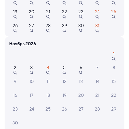
Выбор любимых мест на схемах вагонов
19
20
21
22
23
24
25
Подробные ответы на вопросы о поездке или
26
27
28
29
30
31
покупке
СМС-сопровождение до посадки в поезд
Ноябрь 2026
Оформление без регистрации на сайте
1
2
3
4
5
6
7
8
Частые вопросы
9
10
11
12
13
14
15
Что нужно, чтобы сесть в поезд?
Как поменять билет на другую дату или
16
17
18
19
20
21
22
на другой поезд?
Как вернуть билет?
23
24
25
26
27
28
29
Что делать, если ошибся при вводе данных
30
пассажира?