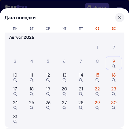
Войти
Дата поездки
Выберите день, чтобы найти
ж/д
ПН
ВТ
СР
ЧТ
ПТ
СБ
ВС
билеты Антропово — Панкрушиха
Август 2026
Откуда
1
2
Куда
3
4
5
6
7
8
9
10
11
12
13
14
15
16
Когда
17
18
19
20
21
22
23
Кто едет
24
25
26
27
28
29
30
Найти поезда
31