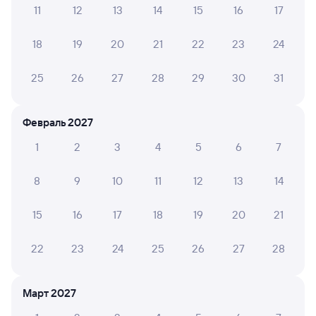
Способы оплаты
Правила работы сервиса
11
12
13
14
15
16
17
А ещё здесь можно найти
18
19
20
21
22
23
24
Обратные билеты из Антропово
в Панкрушиху
25
26
27
28
29
30
31
Отели
Февраль 2027
Расписание поездов Станция Панкрушиха
1
2
3
4
5
6
7
8
9
10
11
12
13
14
15
16
17
18
19
20
21
22
23
24
25
26
27
28
Март 2027