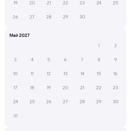
19
20
21
22
23
24
25
6 причин купить ж/д билеты
26
27
28
29
30
Онлайн-покупка за 4 минуты
Онлайн-возврат билетов без очереди в кассу
Май 2027
Выбор любимых мест на схемах вагонов
1
2
Подробные ответы на вопросы о поездке или
покупке
3
4
5
6
7
8
9
СМС-сопровождение до посадки в поезд
10
11
12
13
14
15
16
Оформление без регистрации на сайте
17
18
19
20
21
22
23
24
25
26
27
28
29
30
Частые вопросы
Что нужно, чтобы сесть в поезд?
31
Как поменять билет на другую дату или
на другой поезд?