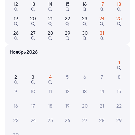
Выберите дату
12
13
14
15
16
17
18
Самый быстрый
Фирменный
19
20
21
22
23
24
25
070Я
Проходящий
8,9
26
27
28
29
30
31
2 д 8 ч 21 м в пути
22:29
10:50
Антропово
Красноярск Пасс
Ноябрь 2026
из Москвы Ярославской
Красноярск
в Читу-2
1
Дни следования
ближайшие: 7, 8, 9 августа
Маршрут
2
3
4
5
6
7
8
Плацкарт
Купе
9
10
11
12
13
14
15
от
11 ⁠851 ⁠₽
от
15 ⁠227 ⁠₽
Выберите дату
16
17
18
19
20
21
22
23
24
25
26
27
28
29
Найдём билет на поезд за вас
Даже если сейчас нет мест
30