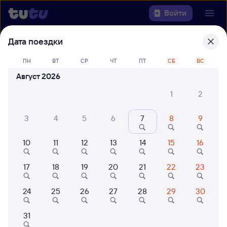
Войти
Дата поездки
Выберите день, чтобы найти
ж/д
билеты Антропово — Красноярск
ПН
ВТ
СР
ЧТ
ПТ
СБ
ВС
Август 2026
22 года работаем для вас
42 млн путешествуют с на
1
2
Откуда
3
4
5
6
7
8
9
Куда
10
11
12
13
14
15
16
Когда
17
18
19
20
21
22
23
Кто едет
24
25
26
27
28
29
30
Найти поезда
31