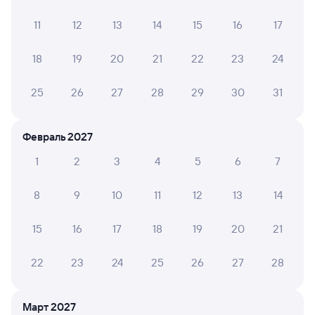
11
12
13
14
15
16
17
Мы отображаем актуальные отзывы и не удаляем
отрицательные мнения
18
19
20
21
22
23
24
ЮЛИЯ Л.
10
04 августа 2026 • Поезд 002Э «Россия»
25
26
27
28
29
30
31
Очень хороший поезд,даже душ есть!
Февраль 2027
1
2
3
4
5
6
7
ГАЛИНА Е.
10
04 августа 2026 • Поезд 002Э «Россия»
8
9
10
11
12
13
14
Комфортно и удобно. Спасибо.
15
16
17
18
19
20
21
АННА П.
10
22
23
24
25
26
27
28
03 августа 2026 • Поезд 002Э «Россия»
Ехали в 17 вагоне. Чисто. Проводники супер. Ребёнок
в восторге!
Март 2027