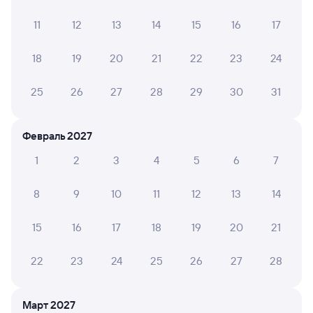
11
12
13
14
15
16
17
ГАЛИНА Е.
10
04 августа 2026 • Поезд 002Э «Россия»
18
19
20
21
22
23
24
Комфортно и удобно. Спасибо.
25
26
27
28
29
30
31
ЮЛИЯ Л.
10
04 августа 2026 • Поезд 002Э «Россия»
Февраль 2027
Очень хороший поезд,даже душ есть!
1
2
3
4
5
6
7
8
9
10
11
12
13
14
ЕЛЕНА Р.
10
04 августа 2026 • Поезд 010Н
15
16
17
18
19
20
21
Очень хороший 3 вагон. Персонал вежливый. В
туалете чисто. Нам понравился.
22
23
24
25
26
27
28
Март 2027
Кристина С.