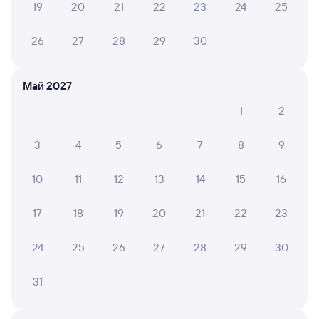
19
20
21
22
23
24
25
Выбор любимых мест на схемах вагонов
26
27
28
29
30
Подробные ответы на вопросы о поездке или
покупке
Май 2027
СМС-сопровождение до посадки в поезд
1
2
Оформление без регистрации на сайте
3
4
5
6
7
8
9
Частые вопросы
10
11
12
13
14
15
16
Что нужно, чтобы сесть в поезд?
17
18
19
20
21
22
23
Как поменять билет на другую дату или
на другой поезд?
24
25
26
27
28
29
30
Как вернуть билет?
31
Что делать, если ошибся при вводе данных
пассажира?