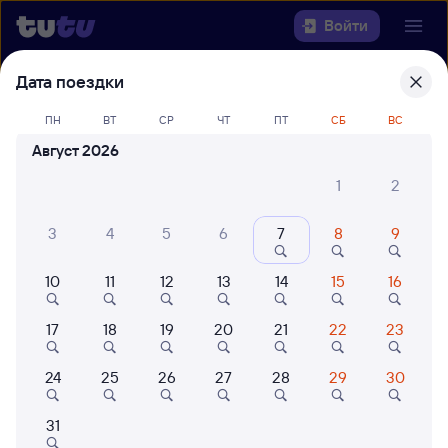
Войти
Дата поездки
Выберите день, чтобы найти
ж/д
билеты Ангарск — Спасск-Дальний
ПН
ВТ
СР
ЧТ
ПТ
СБ
ВС
Август 2026
Откуда
1
2
Куда
3
4
5
6
7
8
9
Когда
10
11
12
13
14
15
16
Кто едет
17
18
19
20
21
22
23
24
25
26
27
28
29
30
Найти поезда
31