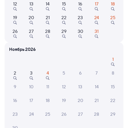
Самый быстрый
Фирменный
12
13
14
15
16
17
18
002Э
Россия
Проходящий
8,4
19
20
21
22
23
24
25
3 д 2 ч 55 м в пути
20:31
01:26
26
27
28
29
30
31
Ангарск
Спасск-Дальний
из Москвы Ярославской
в Владивосток (ж/д вокзал)
Ноябрь 2026
Дни следования
ближайшие: 7, 8, 9 августа
Маршрут
1
Плацкарт
Купе
от
14 ⁠844 ⁠₽
от
18 ⁠702 ⁠₽
2
3
4
5
6
7
8
Выберите дату
9
10
11
12
13
14
15
Найдём билет на поезд за вас
16
17
18
19
20
21
22
Даже если сейчас нет мест
23
24
25
26
27
28
29
Искать билеты
30