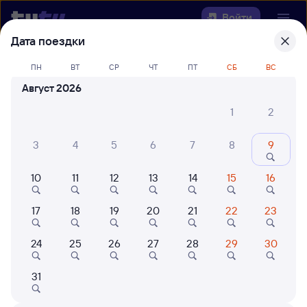
Войти
Дата поездки
Выберите день, чтобы найти
ж/д
ПН
ВТ
СР
ЧТ
ПТ
СБ
ВС
билеты Ангарск — Шекшема
Август 2026
Откуда
1
2
Куда
3
4
5
6
7
8
9
10
11
12
13
14
15
16
Когда
17
18
19
20
21
22
23
Кто едет
24
25
26
27
28
29
30
Найти поезда
31