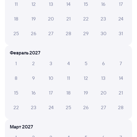
11
12
13
14
15
16
17
Обратные билеты из Ангарска в Шекшему
18
19
20
21
22
23
24
Отели
25
26
27
28
29
30
31
Расписание поездов в Шекшему
Вокзал Ангарск
Февраль 2027
1
2
3
4
5
6
7
8
9
10
11
12
13
14
15
16
17
18
19
20
21
22
23
24
25
26
27
28
Март 2027