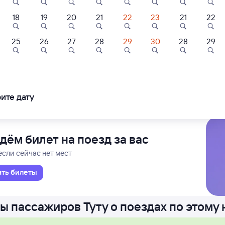
18
19
20
21
22
23
21
22
Проходящий
22 ч 11 м в пути
01
17:12
25
26
27
28
29
30
28
29
к
Кошур
тска Пасс.
Арт
в
ледования
ближайшие: 7, 9, 13 августа
Ма
ите дату
дём билет на поезд за вас
если сейчас нет мест
ать билеты
ы пассажиров Туту о поездах по этому