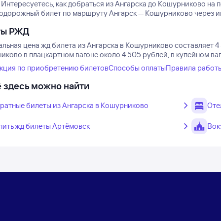
Интересуетесь, как добраться из Ангарска до Кошурниково на 
одорожный билет по маршруту Ангарск — Кошурниково через инт
ты РЖД
льная цена жд билета из Ангарска в Кошурниково составляет 4
иково в плацкартном вагоне около 4 505 рублей, в купейном ваг
кция по приобретению билетов
Способы оплаты
Правила работ
 здесь можно найти
ратные билеты из Ангарска в Кошурниково
Оте
пить жд билеты Артёмовск
Вок