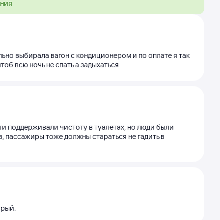
ения
ьно выбирала вагон с кондиционером и по оплате я так
об всю ночь не спать а задыхаться
и поддерживали чистоту в туалетах, но люди были
ов, пассажиры тоже должны стараться не гадить в
арый.