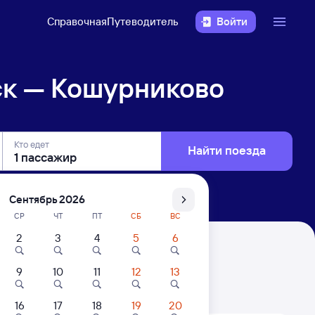
Справочная
Путеводитель
Войти
ск — Кошурниково
Кто едет
Найти поезда
Сентябрь 2026
СР
ЧТ
ПТ
СБ
ВС
2
3
4
5
6
9
10
11
12
13
. Цены за 1 пассажира
16
17
18
19
20