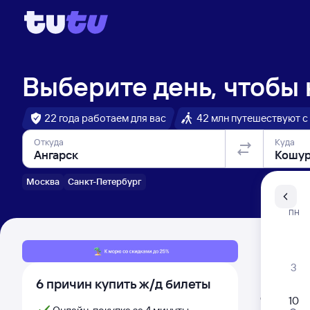
Выберите день, чтобы
22 года работаем для вас
42 млн путешествуют с
Откуда
Куда
Москва
Санкт-Петербург
Санкт-Пе
ПН
Распи
3
6 причин купить ж/д билеты
Расписа
Открыта про
10