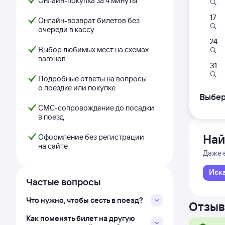
Онлайн-покупка за 4 минуты
17
137И
Онлайн-возврат билетов без
очереди в кассу
20:
24
Выбор любимых мест на схемах
вагонов
Ангарс
31
из Ирку
Подробные ответы на вопросы
о поездке или покупке
Дни с
Выбер
СМС-сопровождение до посадки
в поезд
Най
Оформление без регистрации
на сайте
Даже 
Иск
Частые вопросы
Что нужно, чтобы сесть в поезд?
Отзыв
Как поменять билет на другую