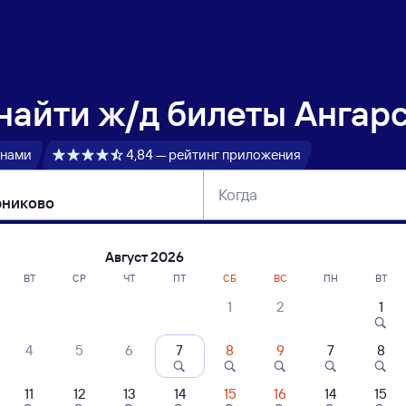
 найти
ж/д билеты Ангар
 нами
4,84 — рейтинг приложения
Когда
тербург
Москва
Сегодня
Завтра
Август 2026
ВТ
СР
ЧТ
ПТ
СБ
ВС
ПН
ВТ
1
2
1
сание поездов Ангарск — Кошурниково
4
5
6
7
8
9
7
8
ние поездов Кошурниково — Ангарск
дажа билетов на 4 ноября. Отправление и прибытие по местному времени
11
12
13
14
15
16
14
15