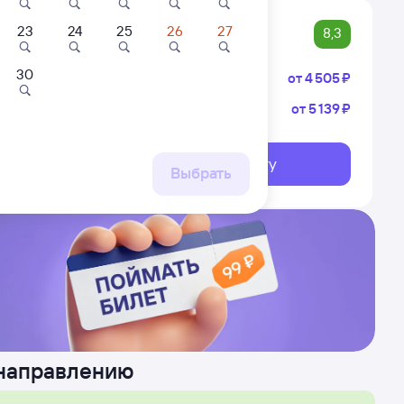
23
24
25
26
27
8,3
30
Плацкарт
от
4 ⁠505 ⁠₽
Купе
от
5 ⁠139 ⁠₽
никово
ёмовск
 Абакан
Выберите дату
ршрут
Выбрать
 направлению