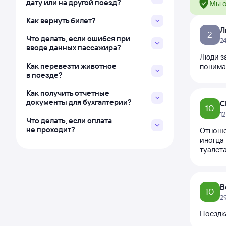
дату или на другой поезд?
Мы о
Как вернуть билет?
Л
2
Что делать, если ошибся при
2
вводе данных пассажира?
Люди з
Как перевезти животное
понимаю
в поезде?
Как получить отчетные
документы для бухгалтерии?
С
10
1
Что делать, если оплата
не проходит?
Отноше
иногда 
туалета
В
10
2
Поездк