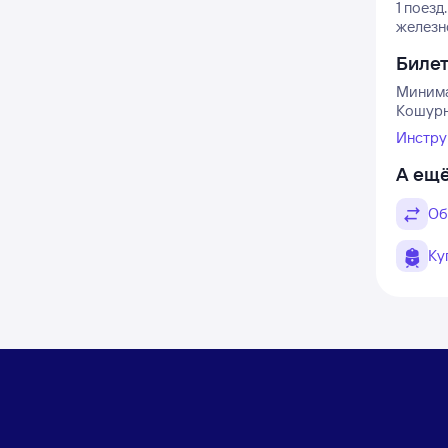
1 поезд.
железн
Биле
Минима
Кошурн
Инстру
А ещё
Об
Ку