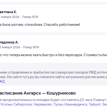
ветлана К.
4 января 2026 • Поезд 137И
а была уютная, спокойная. Спасибо работникам!
ладимир А.
5 января 2026 • Поезд 137И
 что теперь можно ехать быстро и без пересадок. Стоимость би
ремя отправления и прибытия пассажирских поездов РЖД из Ан
нии. На сайте туту.ру вы сможете найти актуальное расписание 
РЖД
асписание Ангарск — Кошурниково
 продолжительность поездки будет составлять 22 часа 11 минут.
Усолье-Сибирское
,
Черемхово
,
Тулун
,
Нижнеудинск
,
Тайшет
,
Зи