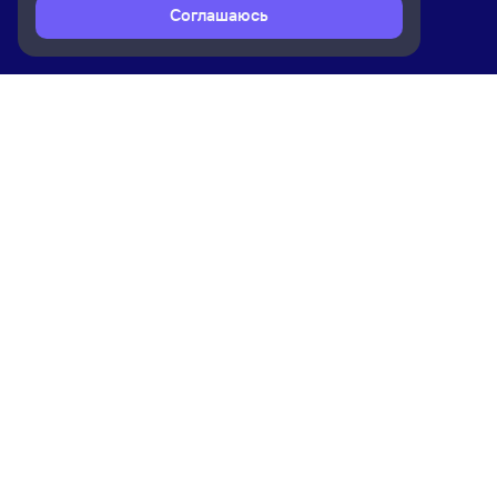
Соглашаюсь
Расписание поездов
Ж/д билеты Ангарск → Кошурников
Ком
Приложение Туту
О на
Вака
Конт
Прав