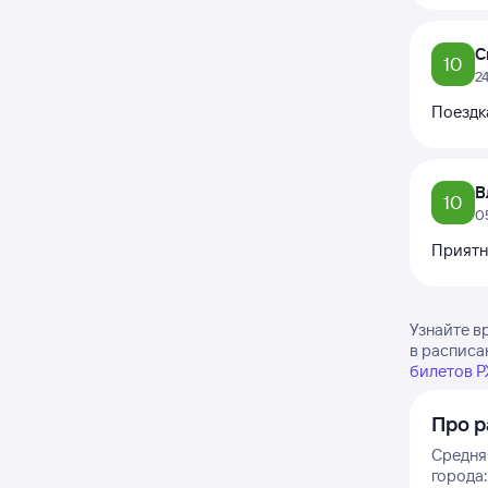
С
10
2
Поездк
В
10
0
Приятно
Узнайте в
в расписа
билетов 
Про р
Средняя
города: