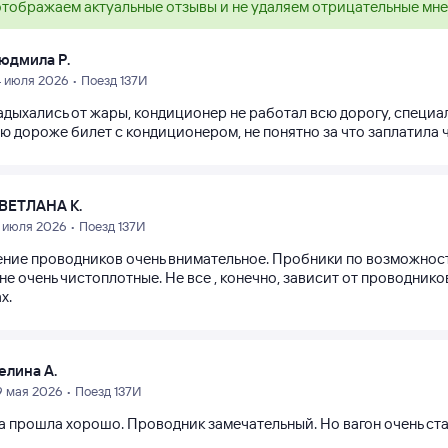
тображаем актуальные отзывы и не удаляем отрицательные мн
юдмила Р.
4 июля 2026 • Поезд 137И
адыхались от жары, кондиционер не работал всю дорогу, специал
 дороже билет с кондиционером, не понятно за что заплатила чт
ВЕТЛАНА К.
2 июля 2026 • Поезд 137И
ние проводников очень внимательное. Пробники по возможност
не очень чистоплотные. Не все , конечно, зависит от проводник
х.
елина А.
9 мая 2026 • Поезд 137И
а прошла хорошо. Проводник замечательный. Но вагон очень ст