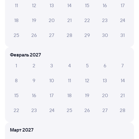
11
12
13
14
15
16
17
Проверьте актуальное расписание рейсов РЖД из Ангарска
18
19
20
21
22
23
24
в Кинель. Обратите внимание, расписание может
измениться. На сайте tutu.ru вы найдете актуальное
25
26
27
28
29
30
31
расписание движения поездов в 2026 году.
Подробнее
о покупке билетов РЖД
Февраль 2027
Про расписание Ангарск — Кинель
1
2
3
4
5
6
7
На этом направлении ходит 0 поездов.
Билеты РЖД
8
9
10
11
12
13
14
Инструкция по приобретению билетов
15
16
17
18
19
20
21
Способы оплаты
Правила работы сервиса
А ещё здесь можно найти
22
23
24
25
26
27
28
Обратные билеты из Ангарска в Кинель
Март 2027
Отели Кинеля