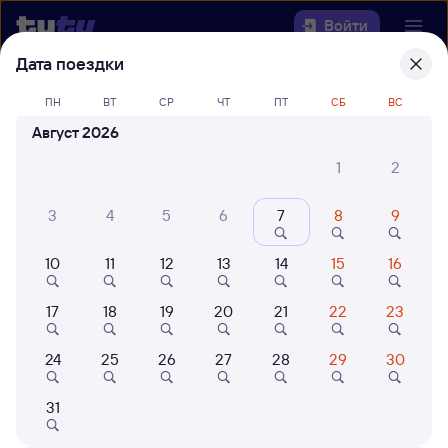
Войти
Дата поездки
Выберите день, чтобы найти
ж/д
ПН
ВТ
СР
ЧТ
ПТ
СБ
ВС
билеты Ангарск — Кинель
Август 2026
22 года работаем для вас
42 млн путешествуют с на
1
2
Откуда
3
4
5
6
7
8
9
Куда
10
11
12
13
14
15
16
Когда
17
18
19
20
21
22
23
Кто едет
24
25
26
27
28
29
30
Найти поезда
31