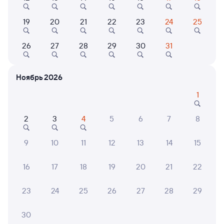
19
20
21
22
23
24
25
6,6
Показать
Гостевой дом
26
27
28
29
30
31
ещё 2
Гостевой дом Gold
варианта
Ноябрь 2026
2 ⁠512 ⁠₽
1
2
3
4
5
6
7
8
6 причин купить ж/д билеты
9
10
11
12
13
14
15
Онлайн-покупка за 4 минуты
16
17
18
19
20
21
22
Онлайн-возврат билетов без очереди в кассу
Выбор любимых мест на схемах вагонов
23
24
25
26
27
28
29
Подробные ответы на вопросы о поездке или
30
покупке