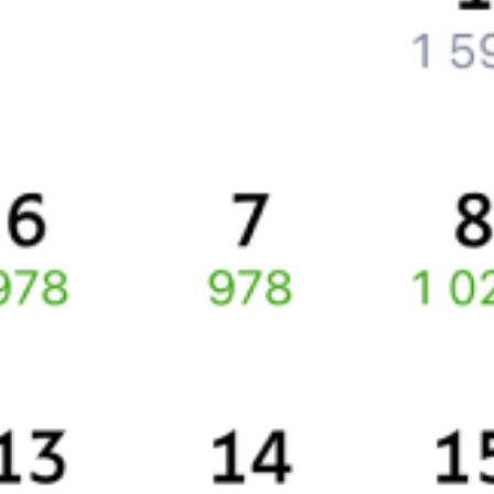
Как вернуть билет?
Что делать, если ошибся при вводе данных пассажира?
Как перевезти животное в поезде?
Как получить отчетные документы для бухгалтерии?
Что делать, если оплата не проходит?
Билеты РЖД
Вы можете заказать электронный жд билет и
железнодорожный билет на бланке РЖД.
Если вас интересует цена билета на поезд от
Ангарска
до
Балыксы
, то укажите дату поездки. При этом вы увидите
стоимость билетов во всех доступных вагонах (плацкарт, купе
и др.) и сможете купить жд билеты
Ангарск
–
Балыкса
онлайн.
Инструкция по приобретению билетов
Способы оплаты
Правила работы сервиса