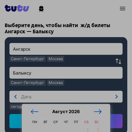
!
!
Выберите день, чтобы найти
ж/д билеты
Ангарск — Балыксу
Санкт-Петербург
Москва
Санкт-Петербург
Москва
сегодня
завтра
послезавтра
Август 2026
Найти ж/д билеты
ПН
ВТ
СР
ЧТ
ПТ
СБ
ВС
1
2