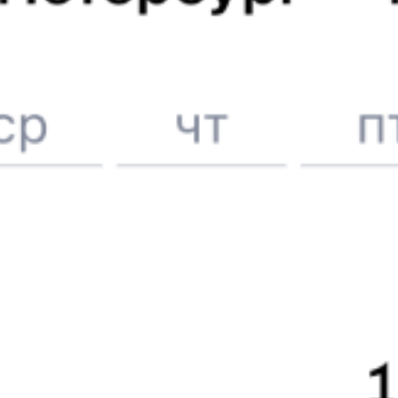
Вокзал Ангарск
6 причин купить ж/д билеты именно здесь
Онлайн-покупка за 4 минуты
Онлайн-возврат билетов без очереди в кассу
Выбор любимых мест на схемах вагонов
Подробные ответы на вопросы о поездке или покупке
СМС-сопровождение до посадки в поезд
Оформление без регистрации на сайте
Частые вопросы
Что нужно, чтобы сесть в поезд?
Как поменять билет на другую дату или на другой поезд?