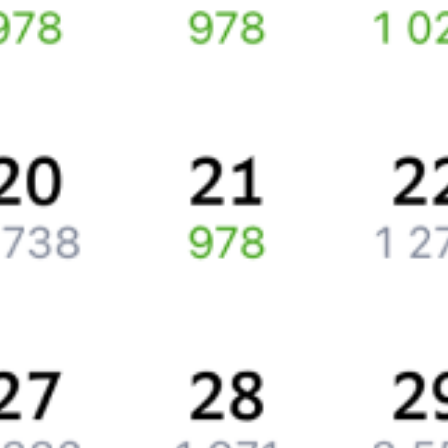
Путешественникам
Справочная
Путеводитель по странам
Бонусная программа
Подарочные сертификаты
Компания
История Туту.ру
Вакансии
Обратная связь
Контактная информация
Партнерам
Реклама на Туту.ру
Партнерская программа