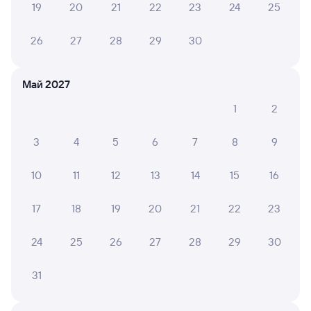
19
20
21
22
23
24
25
на на 125 в плацкарт. Скажу честно , можно была бра...
Читать полностью
26
27
28
29
30
Май 2027
6 причин купить ж/д билеты
1
2
Онлайн-покупка за 4 минуты
3
4
5
6
7
8
9
Онлайн-возврат билетов без очереди в кассу
Выбор любимых мест на схемах вагонов
10
11
12
13
14
15
16
Подробные ответы на вопросы о поездке или
17
18
19
20
21
22
23
покупке
24
25
26
27
28
29
30
СМС-сопровождение до посадки в поезд
Оформление без регистрации на сайте
31