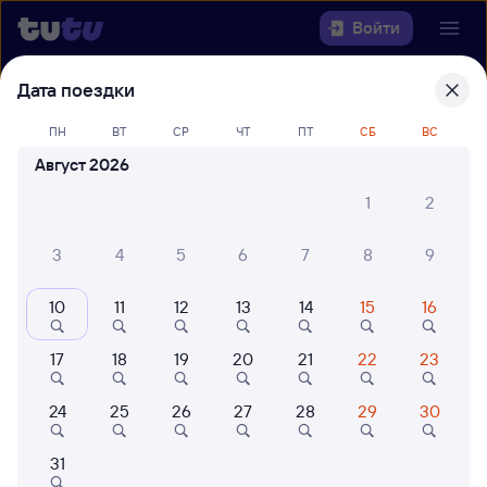
Войти
Дата поездки
Выберите день, чтобы найти
ж/д
билеты Андижан-1 — Ургенч
ПН
ВТ
СР
ЧТ
ПТ
СБ
ВС
Август 2026
Откуда
1
2
Куда
3
4
5
6
7
8
9
Когда
10
11
12
13
14
15
16
Кто едет
17
18
19
20
21
22
23
Найти поезда
24
25
26
27
28
29
30
31