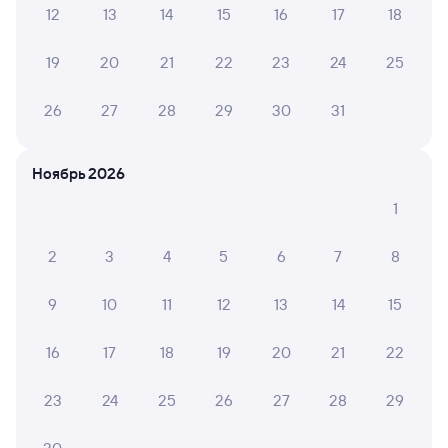
125Ф
5,8
12
13
14
15
16
17
18
21 ч 10 м в пути
13:36
10:46
19
20
21
22
23
24
25
Андижан-1
Ургенч
26
27
28
29
30
31
Андижан
Дни следования
ближайшие: 10, 11, 14 августа
Маршрут
Ноябрь 2026
Плацкарт
Купе
1
от
2 ⁠937 ⁠₽
от
4 ⁠165 ⁠₽
2
3
4
5
6
7
8
Выберите дату
9
10
11
12
13
14
15
Найдём билет на поезд за вас
Даже если сейчас нет мест
16
17
18
19
20
21
22
Искать билеты
23
24
25
26
27
28
29