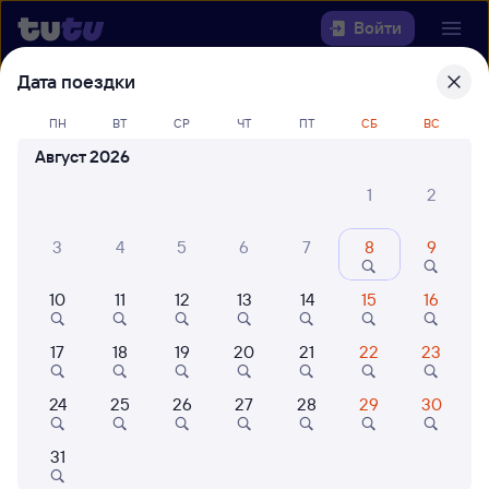
Войти
Дата поездки
Выберите день, чтобы найти
ж/д
ПН
ВТ
СР
ЧТ
ПТ
СБ
ВС
билеты Анапа — Киренга
Август 2026
Откуда
1
2
Куда
3
4
5
6
7
8
9
Когда
10
11
12
13
14
15
16
Кто едет
17
18
19
20
21
22
23
24
25
26
27
28
29
30
Найти поезда
31