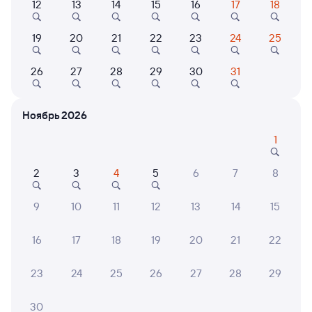
12
13
14
15
16
17
18
Найдём билет на поезд за вас
Даже если сейчас нет мест
19
20
21
22
23
24
25
Искать билеты
26
27
28
29
30
31
Отзывы пассажиров Туту о поездах
Ноябрь 2026
по этому направлению
1
Мы отображаем актуальные отзывы и не удаляем
отрицательные мнения
2
3
4
5
6
7
8
ТАТЬЯНА С.
10
9
10
11
12
13
14
15
28 июля 2026 • Поезд 235С
Очень и очень хороший, современный вагон. Таких бы
16
17
18
19
20
21
22
вагонов по больше
23
24
25
26
27
28
29
НАТАЛЬЯ К.
30
10