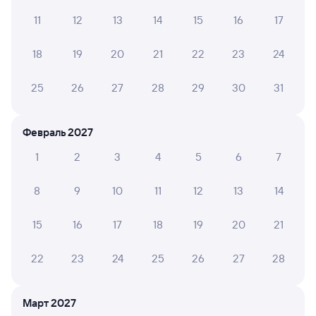
11
12
13
14
15
16
17
Наталья К.
10
07 июля 2026 • Поезд 235С
18
19
20
21
22
23
24
Проводники в вагоне были внимательными. В вагоне и
в туалете чисто. Душ беспланый. Кофе в постель. Всё
было на 10 из 10
25
26
27
28
29
30
31
Февраль 2027
6 причин купить ж/д билеты
1
2
3
4
5
6
7
Онлайн-покупка за 4 минуты
8
9
10
11
12
13
14
Онлайн-возврат билетов без очереди в кассу
15
16
17
18
19
20
21
Выбор любимых мест на схемах вагонов
22
23
24
25
26
27
28
Подробные ответы на вопросы о поездке или
покупке
Март 2027
СМС-сопровождение до посадки в поезд