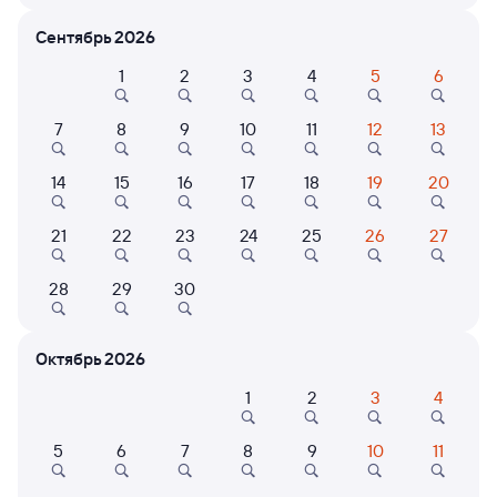
Расписание поездов Анапа — Киренга
Сентябрь 2026
Расписание поездов Киренга — Анапа
1
2
3
4
5
6
Открыта продажа билетов на 5 ноября. Отправление и прибытие
по местному времени. Цены за 1 пассажира
7
8
9
10
11
12
13
235С
Проходящий
7,4
14
15
16
17
18
19
20
5 д 22 ч 48 м в пути
19:30
23:18
21
22
23
24
25
26
27
Анапа
Киренга
Магистральный
28
29
30
в Тынду
Дни следования
ближайшие: 11, 18, 25 августа
Маршрут
Октябрь 2026
Плацкарт
Купе
1
2
3
4
от
16 ⁠248 ⁠₽
от
21 ⁠139 ⁠₽
Выберите дату
5
6
7
8
9
10
11