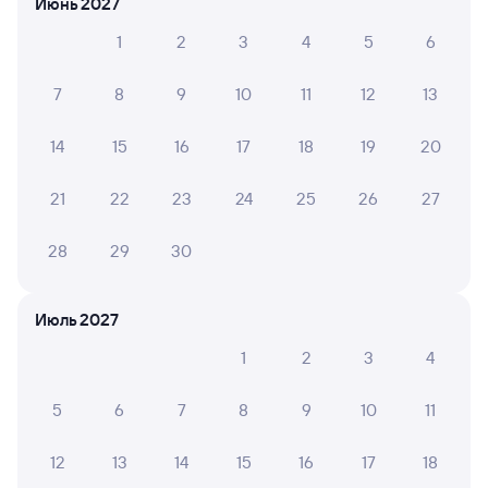
Июнь 2027
16 248 рублей, в купейном вагоне примерно
21 139 рублей.
1
2
3
4
5
6
Инструкция по приобретению билетов
Способы оплаты
Правила работы сервиса
7
8
9
10
11
12
13
А ещё здесь можно найти
14
15
16
17
18
19
20
Обратные билеты из Анапы в Киренгу
21
22
23
24
25
26
27
Отели
28
29
30
Другие авиарейсы из Анапы
ЖД билеты до Магистрального
Июль 2027
Вокзал Анапа
1
2
3
4
5
6
7
8
9
10
11
12
13
14
15
16
17
18