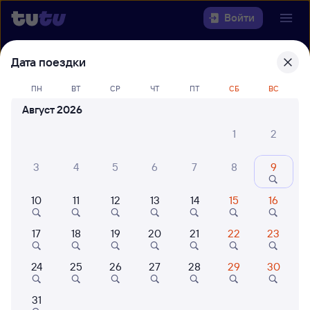
Войти
Дата поездки
Выберите день, чтобы найти
ж/д
билеты Анапа — Чаны
ПН
ВТ
СР
ЧТ
ПТ
СБ
ВС
Август 2026
Откуда
1
2
Куда
3
4
5
6
7
8
9
Когда
10
11
12
13
14
15
16
Кто едет
17
18
19
20
21
22
23
Найти поезда
24
25
26
27
28
29
30
31