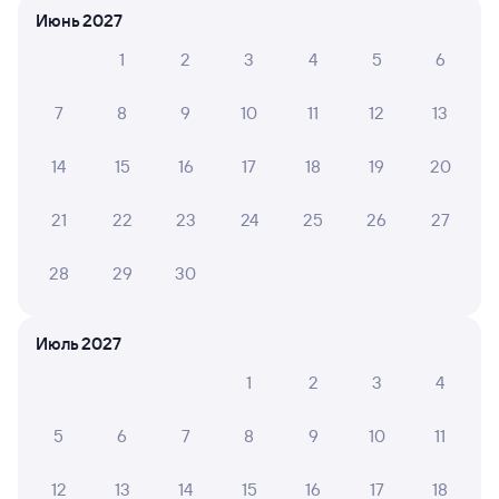
Июнь 2027
1
2
3
4
5
6
ИРИНА Б.
10
02 августа 2026 • Поезд 201С
7
8
9
10
11
12
13
Хороший вагон. Чисто. Проводники внимательные,
грамотные.
14
15
16
17
18
19
20
21
22
23
24
25
26
27
Лариса Б.
10
01 августа 2026 • Поезд 201С
28
29
30
Отличные проводники, полы моют постоянно
Июль 2027
1
2
3
4
6 причин купить ж/д билеты
Онлайн-покупка за 4 минуты
5
6
7
8
9
10
11
Онлайн-возврат билетов без очереди в кассу
12
13
14
15
16
17
18