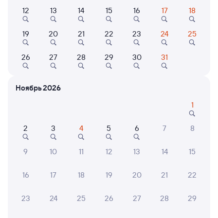
12
13
14
15
16
17
18
203С
Проходящий
7,5
19
20
21
22
23
24
25
4 д 2 ч 28 м в пути
10:40
17:08
26
27
28
29
30
31
Анапа
Чаны
в Томск-2
Ноябрь 2026
Дни следования
ближайшие: 10, 12, 14 августа
Маршрут
1
Плацкарт
Купе
от
13 ⁠626 ⁠₽
от
17 ⁠380 ⁠₽
2
3
4
5
6
7
8
Выберите дату
9
10
11
12
13
14
15
Самый быстрый
16
17
18
19
20
21
22
235С
Проходящий
7,4
3 д 23 ч 50 м в пути
23
24
25
26
27
28
29
19:30
23:20