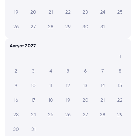
Выбор любимых мест на схемах вагонов
19
20
21
22
23
24
25
Подробные ответы на вопросы о поездке или
покупке
26
27
28
29
30
31
СМС-сопровождение до посадки в поезд
Август 2027
Оформление без регистрации на сайте
1
Частые вопросы
2
3
4
5
6
7
8
Что нужно, чтобы сесть в поезд?
9
10
11
12
13
14
15
Как поменять билет на другую дату или
на другой поезд?
16
17
18
19
20
21
22
Как вернуть билет?
23
24
25
26
27
28
29
Что делать, если ошибся при вводе данных
пассажира?
30
31