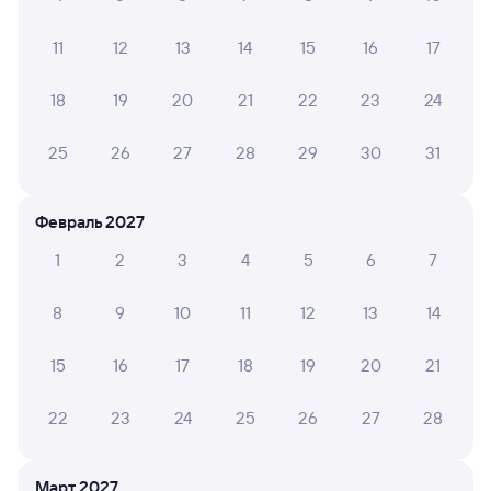
Анапа
Чаны
в Иркутск Пасс.
11
12
13
14
15
16
17
Дни следования
ближайшие: 9, 13, 16 августа
Маршрут
18
19
20
21
22
23
24
Плацкарт
Купе
от
12 ⁠800 ⁠₽
от
18 ⁠275 ⁠₽
25
26
27
28
29
30
31
Выберите дату
Февраль 2027
Самый быстрый
1
2
3
4
5
6
7
201С
Проходящий
9,1
3 д 23 ч 50 м в пути
19:30
23:20
8
9
10
11
12
13
14
Анапа
Чаны
15
16
17
18
19
20
21
в Красноярск Пасс
Дни следования
ближайшие: 10, 12, 14 августа
Маршрут
22
23
24
25
26
27
28
Плацкарт
Купе
от
13 ⁠038 ⁠₽
от
19 ⁠016 ⁠₽
Март 2027