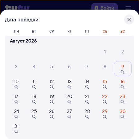
Войти
Дата поездки
Выберите день, чтобы найти
ж/д
ПН
ВТ
СР
ЧТ
ПТ
СБ
ВС
билеты Амбарный — Вологда-1
Август 2026
Откуда
1
2
Куда
3
4
5
6
7
8
9
10
11
12
13
14
15
16
Когда
17
18
19
20
21
22
23
Кто едет
24
25
26
27
28
29
30
Найти поезда
31