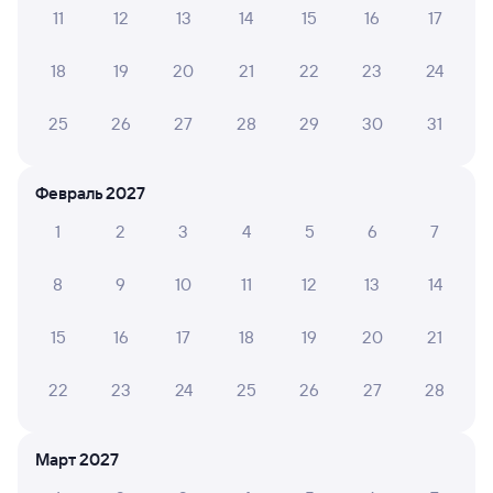
11
12
13
14
15
16
17
Посмотрите маршрут поездов дальнего следования РЖД
из Амбарного в Вологду-1. Будьте внимательны, график
18
19
20
21
22
23
24
может быть скорректирован. На сайте tutu.ru вы можете
узнать актуальное расписание движения поездов
в 2026 году.
Подробнее о покупке билетов РЖД
25
26
27
28
29
30
31
Про расписание Амбарный — Вологда-1
Февраль 2027
По данному маршруту ходит 0 поездов.
1
2
3
4
5
6
7
Билеты РЖД
8
9
10
11
12
13
14
Инструкция по приобретению билетов
Способы оплаты
Правила работы сервиса
15
16
17
18
19
20
21
А ещё здесь можно найти
22
23
24
25
26
27
28
Обратные билеты из Амбарного в Вологду-1
Отели Вологды
Март 2027