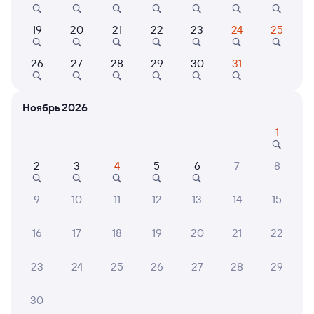
8,2
8,8
7,8
19
20
21
22
23
24
25
Отель
Отель
Paradise Hotel
Гостиница Спутник
Спас
26
27
28
29
30
31
2 ⁠807 ⁠₽
1 ⁠729 ⁠₽
2 ⁠900
Ноябрь 2026
1
6 причин купить ж/д билеты
2
3
4
5
6
7
8
Онлайн-покупка за 4 минуты
9
10
11
12
13
14
15
Онлайн-возврат билетов без очереди в кассу
16
17
18
19
20
21
22
Выбор любимых мест на схемах вагонов
23
24
25
26
27
28
29
Подробные ответы на вопросы о поездке или
покупке
30
СМС-сопровождение до посадки в поезд