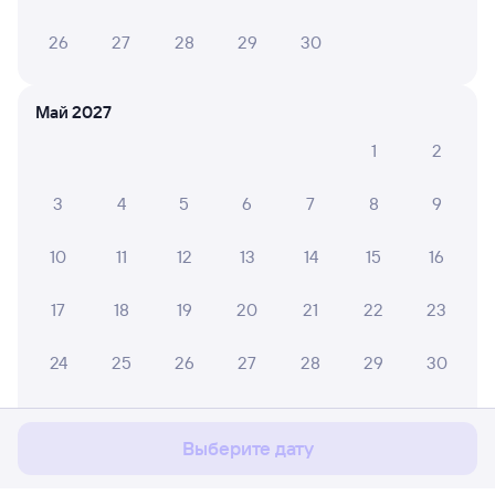
26
27
28
29
30
Май 2027
1
2
3
4
5
6
7
8
9
10
11
12
13
14
15
16
17
18
19
20
21
22
23
Мы используем cookies для более удобной работы
24
25
26
27
28
29
30
с сайтом.
Подробнее
31
Соглашаюсь
Выберите дату
Июнь 2027