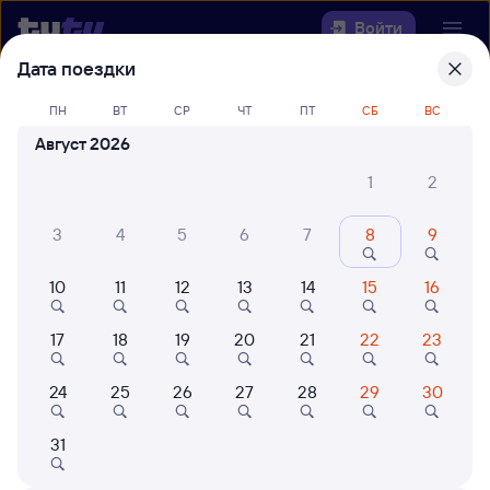
Войти
Дата поездки
Выберите день, чтобы найти
ж/д
ПН
ВТ
СР
ЧТ
ПТ
СБ
ВС
билеты Амбарный — Пенза-1
Август 2026
Откуда
1
2
Куда
3
4
5
6
7
8
9
10
11
12
13
14
15
16
Когда
17
18
19
20
21
22
23
Кто едет
24
25
26
27
28
29
30
Найти поезда
31