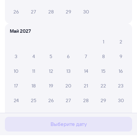
26
27
28
29
30
Май 2027
1
2
3
4
5
6
7
8
9
10
11
12
13
14
15
16
17
18
19
20
21
22
23
Мы используем cookies для более удобной работы
24
25
26
27
28
29
30
с сайтом.
Подробнее
31
Соглашаюсь
Выберите дату
Июнь 2027