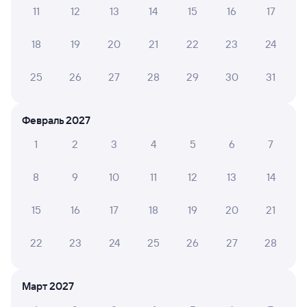
11
12
13
14
15
16
17
Узнайте маршрут пассажирских поездов РЖД
из Амбарного в Пензу-1. Имейте в виду, возможны
18
19
20
21
22
23
24
изменения в расписании. На сайте tutu.ru вы видите
актуальное расписание движения поездов в 2026 году.
Подробнее о покупке билетов РЖД
25
26
27
28
29
30
31
Про расписание Амбарный — Пенза-1
Февраль 2027
Между городами ходит 0 поездов.
1
2
3
4
5
6
7
Билеты РЖД
8
9
10
11
12
13
14
Инструкция по приобретению билетов
Способы оплаты
Правила работы сервиса
15
16
17
18
19
20
21
А ещё здесь можно найти
22
23
24
25
26
27
28
Обратные билеты из Амбарного в Пензу-1
Отели Пензы
Март 2027