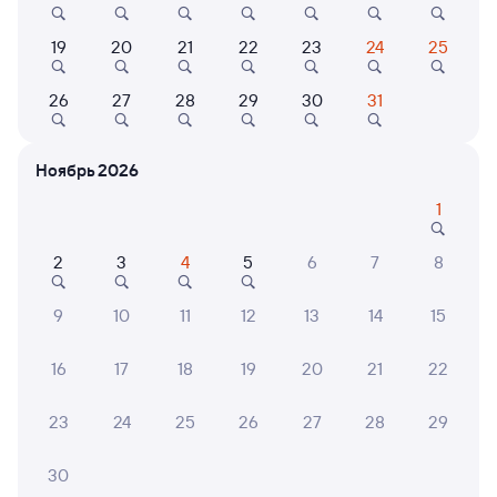
8,4
8,9
19
20
21
22
23
24
25
Отель
Отель
Cosmos Пенза Отель
AZIMUT Отель Пенза
Вояж
26
27
28
29
30
31
5 ⁠265 ⁠₽
4 ⁠127 ⁠₽
5 ⁠000
Ноябрь 2026
1
6 причин купить ж/д билеты
2
3
4
5
6
7
8
Онлайн-покупка за 4 минуты
9
10
11
12
13
14
15
Онлайн-возврат билетов без очереди в кассу
16
17
18
19
20
21
22
Выбор любимых мест на схемах вагонов
23
24
25
26
27
28
29
Подробные ответы на вопросы о поездке или
покупке
30
СМС-сопровождение до посадки в поезд