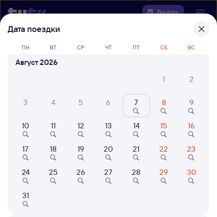
Войти
Дата поездки
Выберите день, чтобы найти
ж/д
ПН
ВТ
СР
ЧТ
ПТ
СБ
ВС
билеты Алзамай — Улькан
Август 2026
Откуда
1
2
Куда
3
4
5
6
7
8
9
10
11
12
13
14
15
16
Когда
17
18
19
20
21
22
23
Кто едет
24
25
26
27
28
29
30
Найти поезда
31