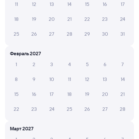
11
12
13
14
15
16
17
Обратные билеты из Алзамая в Улькан
18
19
20
21
22
23
24
Отели
25
26
27
28
29
30
31
Купить билеты на поезд до Улькана
Февраль 2027
1
2
3
4
5
6
7
8
9
10
11
12
13
14
15
16
17
18
19
20
21
22
23
24
25
26
27
28
Март 2027