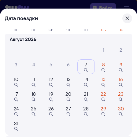
Войти
Дата поездки
Выберите день, чтобы найти
ж/д
ПН
ВТ
СР
ЧТ
ПТ
СБ
ВС
билеты Алзамай — Селенга
Август 2026
Откуда
1
2
Куда
3
4
5
6
7
8
9
10
11
12
13
14
15
16
Когда
17
18
19
20
21
22
23
Кто едет
24
25
26
27
28
29
30
Найти поезда
31