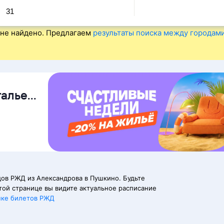
31
не найдено. Предлагаем
результаты поиска между городам
талье
ов РЖД из Александрова в Пушкино. Будьте
той странице вы видите актуальное расписание
пке билетов РЖД