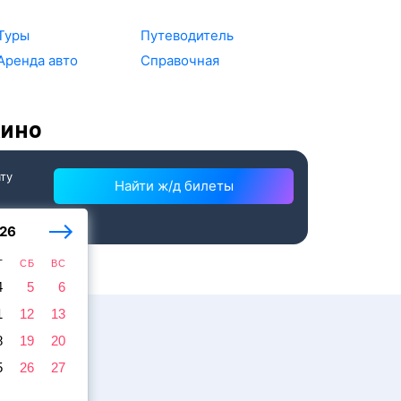
Туры
Путеводитель
Аренда авто
Справочная
кино
ату
Найти ж/д билеты
26
Т
СБ
ВС
4
5
6
1
12
13
8
19
20
5
26
27
жира