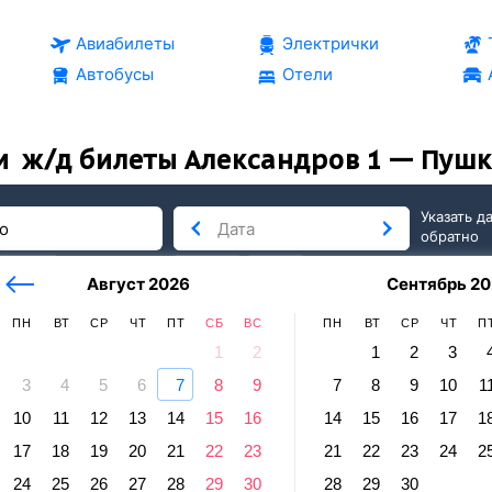
Авиабилеты
Электрички
Автобусы
Отели
и
ж/д билеты Александров 1 — Пуш
Указать д
обратно
тербург
сегодня
завтра
Август 2026
Сентябрь 20
послезавтра
ПН
ВТ
СР
ЧТ
ПТ
СБ
ВС
ПН
ВТ
СР
ЧТ
П
1
2
1
2
3
3
4
5
6
7
8
9
7
8
9
10
1
 Пушкино
10
11
12
13
14
15
16
14
15
16
17
1
андров 1 — Пушкино
17
18
19
20
21
22
23
21
22
23
24
2
равление и прибытие по местному времени. Цены за 1 пасса
24
25
26
27
28
29
30
28
29
30