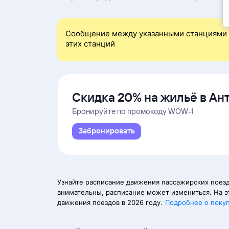
Сообщение между указанными станциями 
этих станций
Скидка 20% на жильё в Ан
и Даламане
Бронируйте по промокоду WOW-1
Забронировать
Узнайте расписание движения пассажирских поезд
внимательны, расписание может измениться. На э
движения поездов в 2026 году.
Подробнее о поку