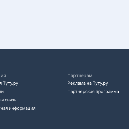
ния
Партнерам
 Туту.ру
Реклама на Туту.ру
ии
Партнерская программа
я связь
тная информация