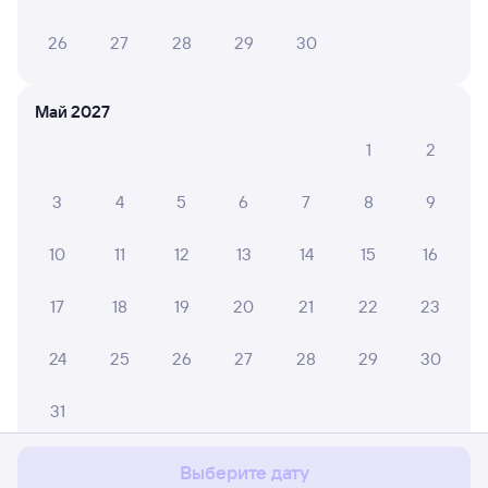
26
27
28
29
30
Май 2027
1
2
3
4
5
6
7
8
9
10
11
12
13
14
15
16
17
18
19
20
21
22
23
24
25
26
27
28
29
30
Мы используем cookies для более удобной работы
с сайтом.
Подробнее
31
Соглашаюсь
Выберите дату
Июнь 2027