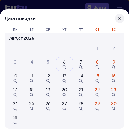
Войти
Дата поездки
Выберите день, чтобы найти
ж/д
ПН
ВТ
СР
ЧТ
ПТ
СБ
ВС
билеты Аксарайская — Выселки
Август 2026
22 года работаем для вас
42 млн путешествуют с на
1
2
Откуда
3
4
5
6
7
8
9
Куда
10
11
12
13
14
15
16
Когда
17
18
19
20
21
22
23
Кто едет
24
25
26
27
28
29
30
Найти поезда
31