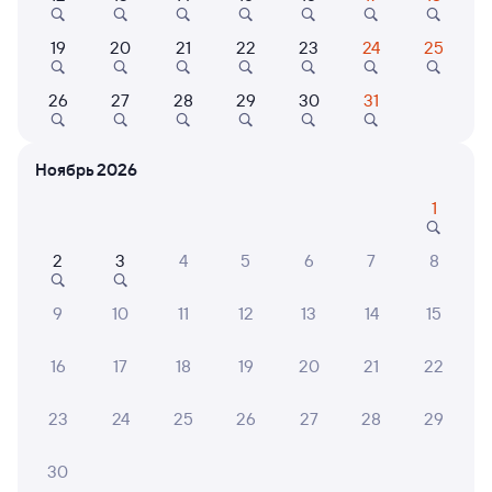
19
20
21
22
23
24
25
9,1
Отель
Квартира
Кварт
26
27
28
29
30
31
Гостиница Галактика
Уютная 1-комнатная
Уютна
квартира
квар
Ноябрь 2026
3 ⁠240 ⁠₽
2 ⁠500 ⁠₽
2 ⁠500
1
2
3
4
5
6
7
8
6 причин купить ж/д билеты
9
10
11
12
13
14
15
Онлайн-покупка за 4 минуты
16
17
18
19
20
21
22
Онлайн-возврат билетов без очереди в кассу
Выбор любимых мест на схемах вагонов
23
24
25
26
27
28
29
Подробные ответы на вопросы о поездке или
30
покупке