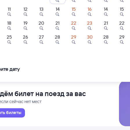
ние поездов Песчанокопская — Аксарайская
дажа билетов на 4 ноября. Отправление и прибытие по местному времени
11
12
13
14
15
16
14
15
18
19
20
21
22
23
21
22
Ж
Проходящий
18 ч 55 м в пути
40
17:35
25
26
27
28
29
30
28
29
йская
Песчанок
йский
Песчанок
рахани
в Сириус (Олимпийский
ледования
ближайшие: 7, 9, 11 августа
Ма
ите дату
дём билет на поезд за вас
если сейчас нет мест
ать билеты