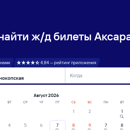
 найти
ж/д билеты Аксар
 нами
4,84 — рейтинг приложения
Когда
тербург
Москва
Сегодня
Завтра
Август 2026
ВТ
СР
ЧТ
ПТ
СБ
ВС
ПН
ВТ
1
2
1
сание поездов Аксарайская — Песчано
4
5
6
7
8
9
7
8