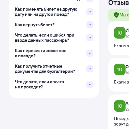
Отзыв
Как поменять билет на другую
дату или на другой поезд?
Мы о
Как вернуть билет?
И
10
Что делать, если ошибся при
1
вводе данных пассажира?
Ехали 
Как перевезти животное
в поезде?
Как получить отчетные
О
10
документы для бухгалтерии?
1
Что делать, если оплата
Ехали в
не проходит?
А
10
2
Поездка
зовут 