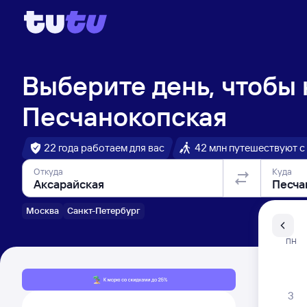
Выберите день, чтобы
Песчанокопская
22 года работаем для вас
42 млн путешествуют с
Откуда
Куда
Москва
Санкт-Петербург
Санкт-Пе
ПН
Распи
3