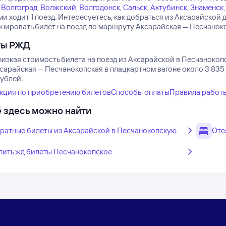
Волгоград
,
Волжский
,
Волгодонск
,
Сальск
,
Ахтубинск
,
Знаменск
и ходит 1 поезд.
Интересуетесь, как добраться из Аксарайской
нировать билет на поезд по маршруту Аксарайская — Песчанокоп
ты РЖД
низкая стоимость билета на поезд из Аксарайской в Песчанокоп
сарайская — Песчанокопская в плацкартном вагоне около 3 835 
рублей.
кция по приобретению билетов
Способы оплаты
Правила работ
 здесь можно найти
ратные билеты из Аксарайской в Песчанокопскую
Оте
пить жд билеты Песчанокопское