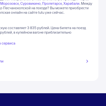
,
Морозовск
,
Суровикино
,
Пролетарск
,
Харабали
.
Между
 до Песчанокопской на поезде? Вы можете приобрести
ская онлайн на сайте tutu уже сейчас.
скую составляет 3 835 рублей.
Цена билета на поезд
рублей, в купейном вагоне приблизительно
ы сервиса
ли