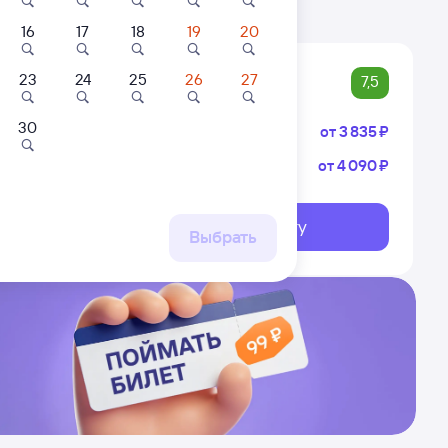
. Цены за 1 пассажира
16
17
18
19
20
23
24
25
26
27
7,5
30
Плацкарт
от
3 ⁠835 ⁠₽
Купе
от
4 ⁠090 ⁠₽
опская
опское
 Парк)
Выберите дату
ршрут
Выбрать