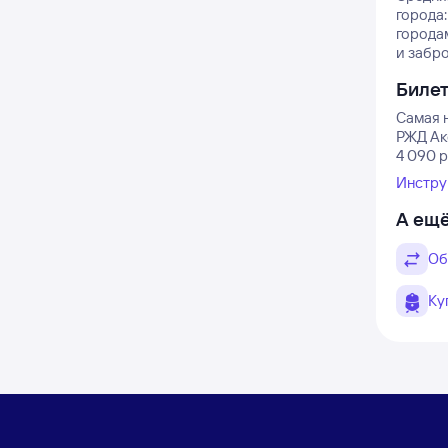
города:
городам
и забро
Биле
Самая 
РЖД Ак
4 090 
Инстру
А ещё
Об
Ку