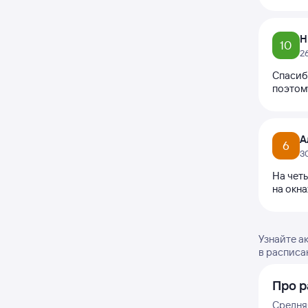
Н
10
2
Спасиб
поэтому
А
6
3
На четы
на окн
Узнайте а
в расписа
Про р
Средня