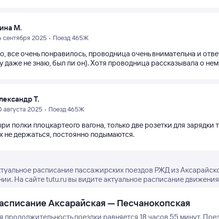
ина М.
6 сентября 2025 • Поезд 465Ж
о, все очень понравилось, проводница очень внимательна и отв
 даже не знаю, был ли он). Хотя проводница рассказывала о нем, 
лександр Т.
0 августа 2025 • Поезд 465Ж
ри полки плоцкартеого вагона, только две розетки для зарядки
ах не держаться, постоянно подымаются.
ктуальное расписание пассажирских поездов РЖД из Аксарайск
нии. На сайте tutu.ru вы видите актуальное расписание движения
асписание Аксарайская — Песчанокопская
я продолжительность поездки равняется 18 часов 55 минут.
Поез