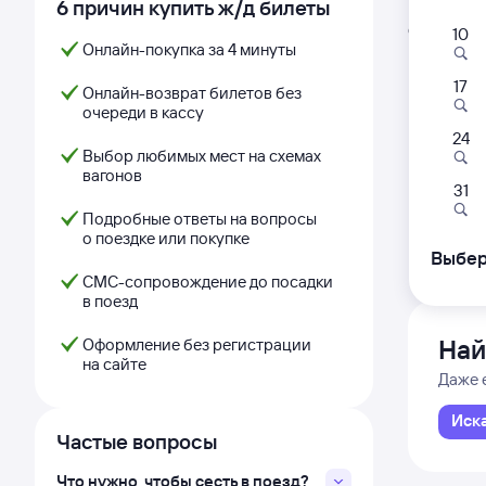
6 причин купить ж/д билеты
Расписа
Открыта про
10
Онлайн-покупка за 4 минуты
17
465
Онлайн-возврат билетов без
очереди в кассу
23:
24
Выбор любимых мест на схемах
вагонов
Аксара
31
Аксара
Подробные ответы на вопросы
из Аст
о поездке или покупке
Дни с
Выбер
СМС-сопровождение до посадки
в поезд
Най
Оформление без регистрации
на сайте
Даже 
Иск
Частые вопросы
Что нужно, чтобы сесть в поезд?