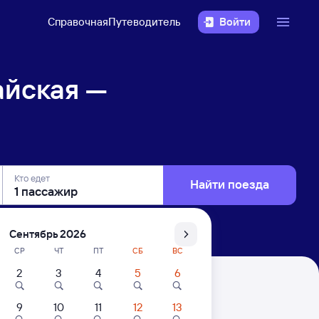
Справочная
Путеводитель
Войти
айская —
Кто едет
Найти поезда
Сентябрь 2026
СР
ЧТ
ПТ
СБ
ВС
2
3
4
5
6
копская
9
10
11
12
13