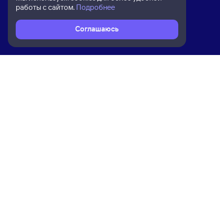
работы с сайтом.
Подробнее
Соглашаюсь
Расписание поездов
Ж/д билеты Аксарайская → Песчан
Ком
Приложение Туту
О на
Вака
Конт
Прав