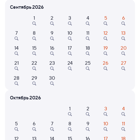
Сентябрь 2026
Расписание поездов
1
2
3
4
5
6
Аксарайская — Камышлов
7
8
9
10
11
12
13
14
15
16
17
18
19
20
21
22
23
24
25
26
27
28
29
30
Нет рейсов по этому маршруту
Измените место отправления или прибытия, либо
посмотрите другой транспорт
Октябрь 2026
1
2
3
4
Отели в Камышлове
Все
5
6
7
8
9
10
11
Путешественникам нравятся эти варианты
12
13
14
15
16
17
18