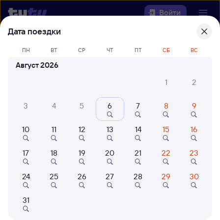
Войти
Дата поездки
Выберите день, чтобы найти
ж/д
ПН
ВТ
СР
ЧТ
ПТ
СБ
ВС
билеты Аксарайская — Камышлов
Август 2026
22 года работаем для вас
42 млн путешествуют с на
1
2
Откуда
3
4
5
6
7
8
9
Куда
10
11
12
13
14
15
16
Когда
17
18
19
20
21
22
23
Кто едет
24
25
26
27
28
29
30
Найти поезда
31