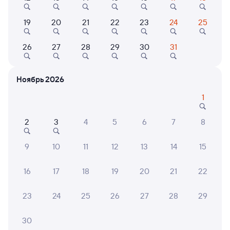
19
20
21
22
23
24
25
8,8
26
27
28
29
30
31
Показать
Отель
ещё 2
Отель На Северной
варианта
Ноябрь 2026
3 ⁠837 ⁠₽
1
2
3
4
5
6
7
8
6 причин купить ж/д билеты
9
10
11
12
13
14
15
Онлайн-покупка за 4 минуты
16
17
18
19
20
21
22
Онлайн-возврат билетов без очереди в кассу
23
24
25
26
27
28
29
Выбор любимых мест на схемах вагонов
30
Подробные ответы на вопросы о поездке или