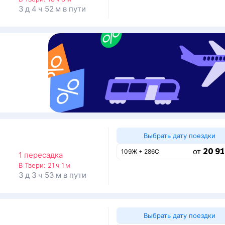
3 д 4 ч 52 м в пути
Выбрать дату поездки
20 91
от
109Ж + 286С
1 пересадка
В Твери:
21 ч 1 м
3 д 3 ч 53 м в пути
Выбрать дату поездки