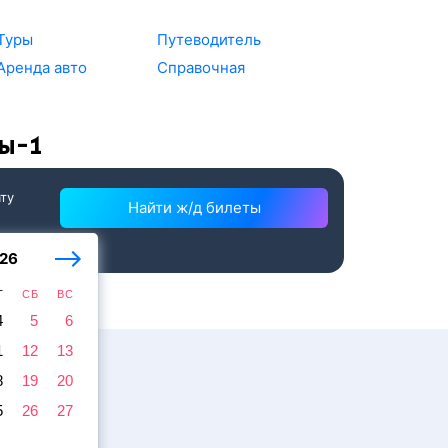
Туры
Путеводитель
Аренда авто
Справочная
ты-1
ату
Найти ж/д билеты
26
Т
СБ
ВС
4
5
6
1
12
13
8
19
20
5
26
27
жира