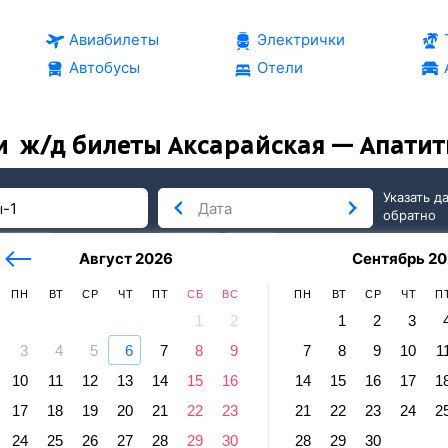
Авиабилеты
Электрички
Автобусы
Отели
и
ж/д билеты Аксарайская — Апати
Указать д
обратно
тербург
сегодня
завтра
Август 2026
Сентябрь 20
послезавтра
ПН
ВТ
СР
ЧТ
ПТ
СБ
ВС
ПН
ВТ
СР
ЧТ
П
1
2
1
2
3
3
4
5
6
7
8
9
7
8
9
10
1
Апатиты
10
11
12
13
14
15
16
14
15
16
17
1
айская — Апатиты-1
17
18
19
20
21
22
23
21
22
23
24
2
24
25
26
27
28
29
30
28
29
30
равление и прибытие по местному времени. Цены за 1 пасса