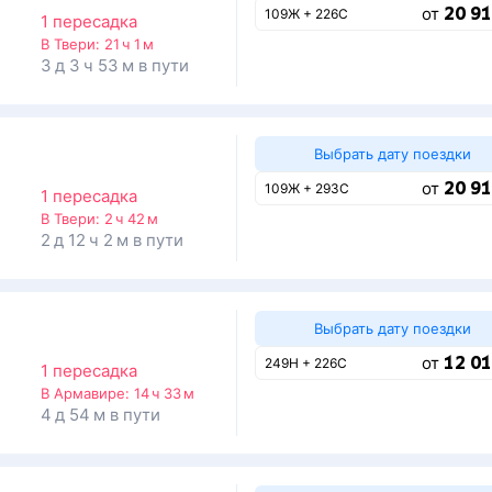
20 91
от
109Ж + 226С
1 пересадка
В Твери:
21 ч 1 м
3 д 3 ч 53 м в пути
Выбрать дату поездки
20 91
от
109Ж + 293С
1 пересадка
В Твери:
2 ч 42 м
2 д 12 ч 2 м в пути
Выбрать дату поездки
12 01
от
249Н + 226С
1 пересадка
В Армавире:
14 ч 33 м
4 д 54 м в пути