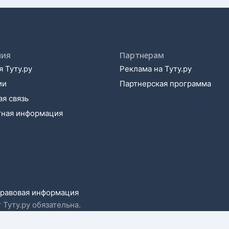
ния
Партнерам
 Туту.ру
Реклама на Туту.ру
ии
Партнерская программа
я связь
тная информация
равовая информация
 Туту.ру обязательна.