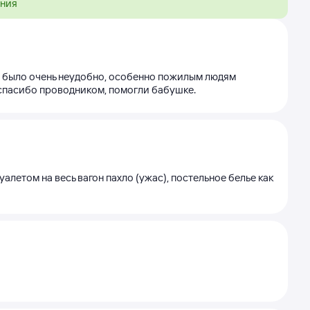
ения
то было очень неудобно, особенно пожилым людям
 спасибо проводником, помогли бабушке.
алетом на весь вагон пахло (ужас), постельное белье как