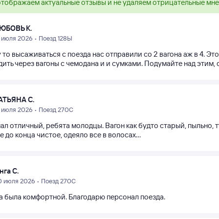
тображаем актуальные отзывы и не удаляем отрицательные мн
ЮБОВЬ К.
1 июля 2026 • Поезд 128Ы
 то высаживаться с поезда нас отправили со 2 вагона аж в 4. Э
дить через вагоны с чемодана и и сумками. Подумайте над этим,
АТЬЯНА С.
1 июля 2026 • Поезд 270С
л отличный, ребята молодцы. Вагон как будто старый, пыльно, ту
е до конца чистое, одеяло все в волосах...
нга С.
0 июля 2026 • Поезд 270С
а была комфортной. Благодарю персонал поезда.