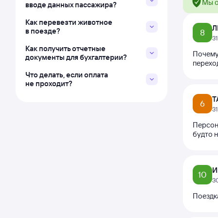
Мы о
вводе данных пассажира?
Как перевезти животное
Л
в поезде?
8
3
Как получить отчетные
Почему
документы для бухгалтерии?
перехо
Что делать, если оплата
не проходит?
Т
6
3
Персона
будто н
И
10
3
Поездк