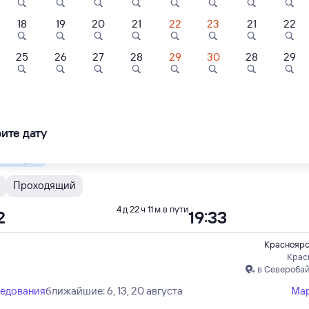
18
19
20
21
22
23
21
22
С
Проходящий
4 д 22 ч 11 м в пути
2
19:33
9,3
25
26
27
28
29
30
28
29
Отель
Отель
Отель
Красноярс
Крас
рк Сити
Adel Mini-Hotel
ПолиАрт Парк
в
ледования
ближайшие: 7, 10, 12 августа
Ма
ите дату
шбэк 132
Кешбэк 186
400 ⁠₽
2 ⁠268 ⁠₽
6 ⁠200 ⁠₽
 быстрый
Проходящий
4 д 22 ч 11 м в пути
2
19:33
Красноярс
Крас
в Северобай
ледования
ближайшие: 6, 13, 20 августа
Ма