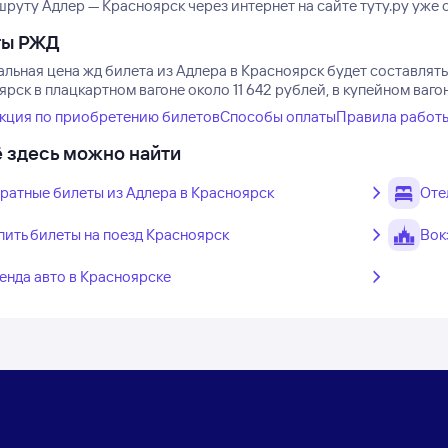
руту Адлер — Красноярск через интернет на сайте туту.ру уже 
ты РЖД
ьная цена жд билета из Адлера в Красноярск будет составлять 
рск в плацкартном вагоне около 11 642 рублей, в купейном ваго
кция по приобретению билетов
Способы оплаты
Правила работ
 здесь можно найти
ратные билеты из Адлера в Красноярск
Оте
пить билеты на поезд Красноярск
Вок
енда авто в Красноярске