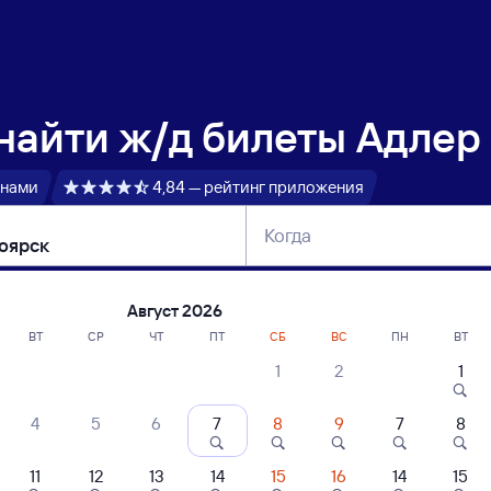
 найти
ж/д билеты Адлер
 нами
4,84 — рейтинг приложения
Когда
тербург
Москва
Сегодня
Завтра
Август 2026
ВТ
СР
ЧТ
ПТ
СБ
ВС
ПН
ВТ
1
2
1
сание поездов Адлер — Красноярск
4
5
6
7
8
9
7
8
ние поездов Красноярск — Адлер
дажа билетов на 3 ноября. Отправление и прибытие по местному времени
11
12
13
14
15
16
14
15
 быстрый