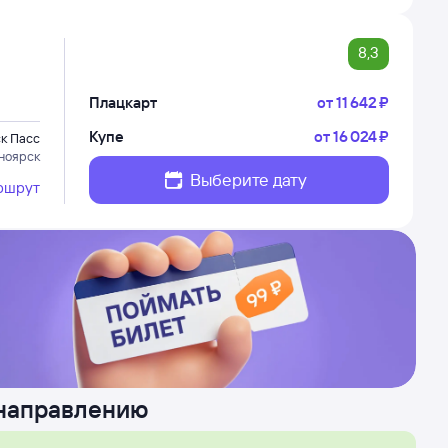
8,3
Плацкарт
от
11 ⁠642 ⁠₽
Купе
от
16 ⁠024 ⁠₽
к Пасс
ноярск
Выберите дату
ршрут
 направлению