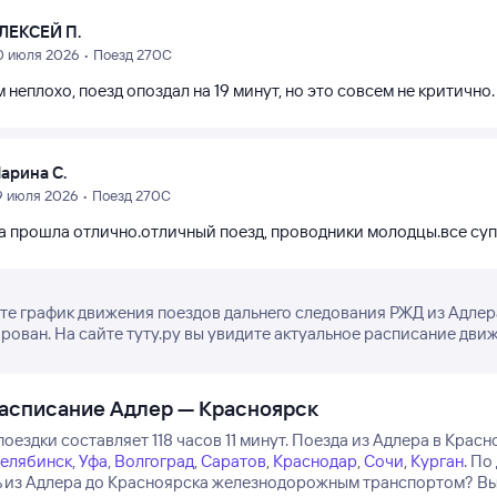
ЛЕКСЕЙ П.
0 июля 2026 • Поезд 270С
 неплохо, поезд опоздал на 19 минут, но это совсем не критично
арина С.
9 июля 2026 • Поезд 270С
а прошла отлично.отличный поезд, проводники молодцы.все суп
е график движения поездов дальнего следования РЖД из Адлера
рован. На сайте туту.ру вы увидите актуальное расписание движ
асписание Адлер — Красноярск
оездки составляет 118 часов 11 минут.
Поезда из Адлера в Красн
елябинск
,
Уфа
,
Волгоград
,
Саратов
,
Краснодар
,
Сочи
,
Курган
.
По 
ь из Адлера до Красноярска железнодорожным транспортом? Вы 