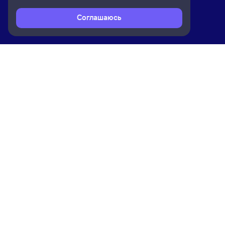
Соглашаюсь
Расписание поездов
Ж/д билеты Адлер → Красноярск
Ком
Приложение Туту
О на
Вака
Конт
Прав