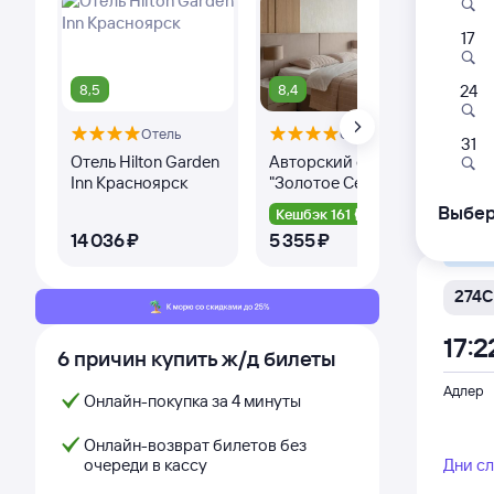
17
270
17:2
8,5
8,4
24
Отель
Отель
Адлер
31
Отель Hilton Garden
Авторский отель
Па
Inn Красноярск
"Золотое Сечение"
Дни с
Выбер
Кешбэк 161
Ке
14 ⁠036 ⁠₽
5 ⁠355 ⁠₽
4 ⁠
Самый
274С
17:2
6 причин купить ж/д билеты
Адлер
Онлайн-покупка за 4 минуты
Онлайн-возврат билетов без
очереди в кассу
Дни с