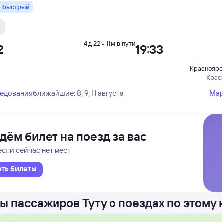
 быстрый
Ы
4 д 22 ч 11 м в пути
2
19:33
Красноярс
Крас
ледования
ближайшие: 8, 9, 11 августа
Ма
дём билет на поезд за вас
если сейчас нет мест
ать билеты
ы пассажиров Туту о поездах по этому