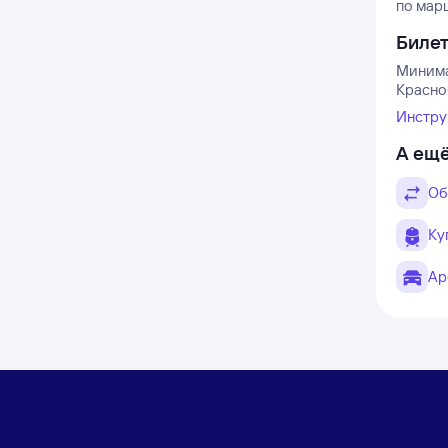
по марш
Биле
Минимал
Красноя
Инстру
А ещё
Об
Ку
Ар