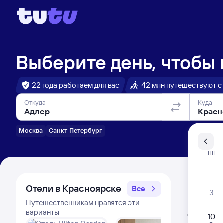
Выберите день, чтобы
22 года работаем для вас
42 млн путешествуют с
Откуда
Куда
Москва
Санкт-Петербург
Санкт-Пе
ПН
Распи
Отели в Красноярске
Все
3
Путешественникам нравятся эти
Расписа
варианты
Открыта про
10
Самый