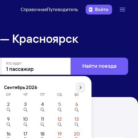
Справочная
Путеводитель
Войти
 — Красноярск
Кто едет
Найти поезда
Сентябрь 2026
СР
ЧТ
ПТ
СБ
ВС
2
3
4
5
6
9
10
11
12
13
. Цены за 1 пассажира
16
17
18
19
20