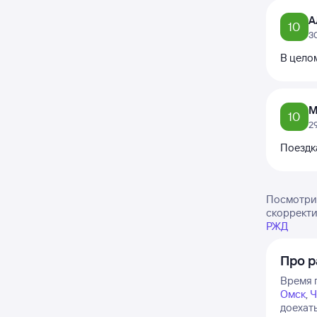
А
10
3
В целом
М
10
2
Поездк
Посмотрит
скорректи
РЖД
Про р
Время п
Омск
,
Ч
доехат