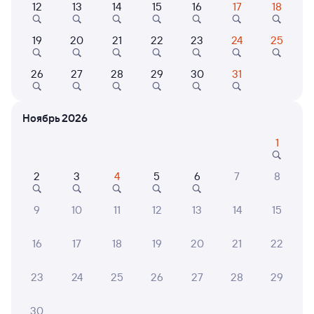
12
13
14
15
16
17
18
Найдём билет на поезд за вас
Даже если сейчас нет мест
19
20
21
22
23
24
25
Искать билеты
26
27
28
29
30
31
Отели в Череповце
Все
Ноябрь 2026
Путешественникам нравятся эти варианты
1
2
3
4
5
6
7
8
6,0
9,2
8,9
9
10
11
12
13
14
15
Отель
Отель
16
17
18
19
20
21
22
Red Street (Ред
Визит
River
стрит)
23
24
25
26
27
28
29
2 ⁠108 ⁠₽
4 ⁠200 ⁠₽
4 ⁠500
30