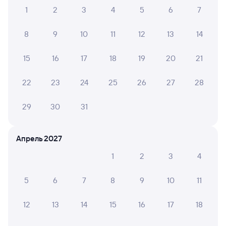
Спасибо за удачную поездку!
1
2
3
4
5
6
7
8
9
10
11
12
13
14
6 причин купить ж/д билеты
15
16
17
18
19
20
21
Онлайн-покупка за 4 минуты
22
23
24
25
26
27
28
Онлайн-возврат билетов без очереди в кассу
29
30
31
Выбор любимых мест на схемах вагонов
Подробные ответы на вопросы о поездке или
Апрель 2027
покупке
1
2
3
4
СМС-сопровождение до посадки в поезд
Оформление без регистрации на сайте
5
6
7
8
9
10
11
12
13
14
15
16
17
18
Частые вопросы