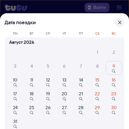
Войти
Дата поездки
Выберите день, чтобы найти
ж/д
билеты Адлер — Череповец-1
ПН
ВТ
СР
ЧТ
ПТ
СБ
ВС
Август 2026
Откуда
1
2
Куда
3
4
5
6
7
8
9
Когда
10
11
12
13
14
15
16
Кто едет
17
18
19
20
21
22
23
24
25
26
27
28
29
30
Найти поезда
31