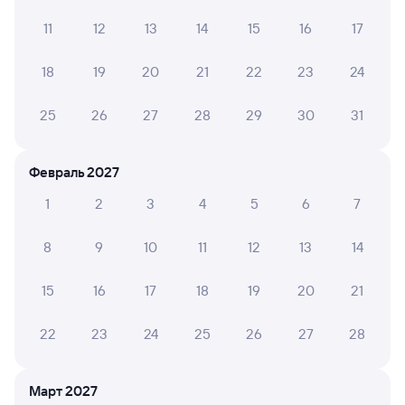
11
12
13
14
15
16
17
Алла Г.
4
09 июня 2026 • Поезд 282С
18
19
20
21
22
23
24
Вагон старый.
25
26
27
28
29
30
31
ЛЮДМИЛА П.
10
Февраль 2027
08 июня 2026 • Поезд 282С
1
2
3
4
5
6
7
Отличный поезд, внимательные и вежливые
проводники. Очень комфортная поездка!
8
9
10
11
12
13
14
15
16
17
18
19
20
21
НАТАЛЬЯ Ч.
10
02 июня 2026 • Поезд 282С
22
23
24
25
26
27
28
Фото некачественные, поэтому не загружаю. Поезд
шёл по графику. Вагон спокойный, соседи по вагону
(включая немногочисленных собак и кота)
Март 2027
доброжелательные. Персонал внимательный.