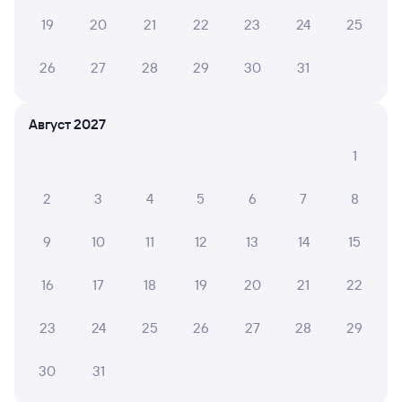
19
20
21
22
23
24
25
Обратные билеты из Адлера в Череповец-1
26
27
28
29
30
31
Отели Череповца
Купить жд билеты до Череповца
Август 2027
Вокзал Адлер
1
2
3
4
5
6
7
8
9
10
11
12
13
14
15
16
17
18
19
20
21
22
23
24
25
26
27
28
29
30
31