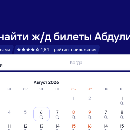
 найти
ж/д билеты Абдул
 нами
4,84 — рейтинг приложения
Когда
тербург
Москва
Сегодня
Завтра
Август 2026
ВТ
СР
ЧТ
ПТ
СБ
ВС
ПН
ВТ
1
2
1
сание поездов Абдулино — Анзёби
4
5
6
7
8
9
7
8
11
12
13
14
15
16
14
15