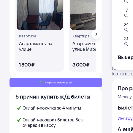
17
24
Квартира
Квартира
31
Апартаменты на
Апартаменты на
Со
улице
улице Мира 13
Подбельского 3
Выбер
Ке
1 ⁠800 ⁠₽
3 ⁠000 ⁠₽
4 ⁠
Узнайте м
tutu.ru в
Про р
6 причин купить ж/д билеты
Между 
Биле
Онлайн-покупка за 4 минуты
Инстру
Онлайн-возврат билетов без
очереди в кассу
А ещё