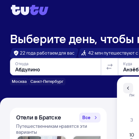
Выберите день, чтобы
22 года работаем для вас
42 млн путешествуют с
Откуда
Куда
Москва
Санкт-Петербург
Санкт-Пе
ПН
Распи
Отели в Братске
Все
3
Путешественникам нравятся эти
варианты
10