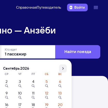
Справочная
Путеводитель
Войти
ино — Анзёби
Кто едет
Найти поезда
Сентябрь 2026
СР
ЧТ
ПТ
СБ
ВС
2
3
4
5
6
9
10
11
12
13
16
17
18
19
20