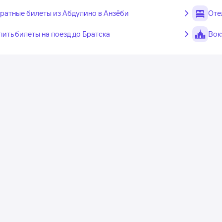
ратные билеты из Абдулино в Анзёби
Оте
пить билеты на поезд до Братска
Вок