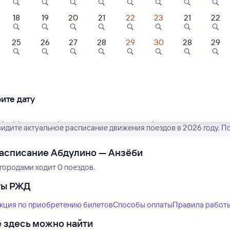
18
19
20
21
22
23
21
22
8,7
8,3
25
26
27
28
29
30
28
29
Нет рейсов по этому
Отель
Отель
Отель
Измените место отправления или при
лнечный
Клубный Квартал
Времена Года
другой транспо
ите дату
шбэк 128
250 ⁠₽
3 ⁠330 ⁠₽
4 ⁠939 ⁠₽
аршрут пассажирских поездов РЖД из Абдулино в Анзёби. Имейт
ы видите актуальное расписание движения поездов в 2026 году.
По
асписание Абдулино — Анзёби
городами ходит 0 поездов.
ты РЖД
кция по приобретению билетов
Способы оплаты
Правила работ
 здесь можно найти