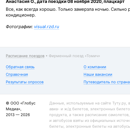
Анастасия О., дата поездки 08 ноября 2020, плацкарт
Все, как всегда хорошо. Только замерзла ночью. Сильно 
кондиционер.
Фотографии:
visual.rzd.ru
Расписание поездов
•
Фирменный поезд «Томич»
Обратная связь
О компании
Справочная
Наши вакансии
Результаты опросов
Путеводитель по стран
© ООО «Глобус
Данные, используемые на сайте Туту.ру,
Медиа»,
авиа- и ж/д билетов, электронных билето
2013 — 2026
продукта, а также расписание самолетов,
и автобусов взяты из официальных источн
билеты, электронные билеты на автобус