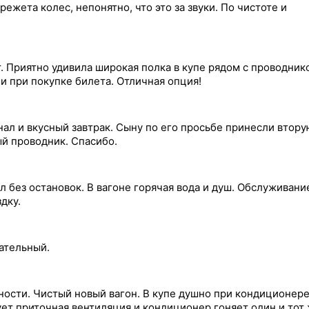
ежета колес, непонятно, что это за звуки. По чистоте и
 Приятно удивила широкая полка в купе рядом с проводник
и при покупке билета. Отличная опция!
ал и вкусный завтрак. Сыну по его просьбе принесли втору
ый проводник. Спасибо.
л без остановок. В вагоне горячая вода и душ. Обслуживани
дку.
ательный.
ности. Чистый новый вагон. В купе душно при кондиционере
ет приточная вентиляция и кондиционер гоняет один и тот