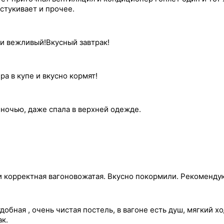
остукивает и прочее.
 и вежливый!Вкусный завтрак!
 в купе и вкусно кормят!
 ночью, даже спала в верхней одежде.
и корректная вагоновожатая. Вкусно покормили. Рекоменду
бная , очень чистая постель, в вагоне есть душ, мягкий х
ак.