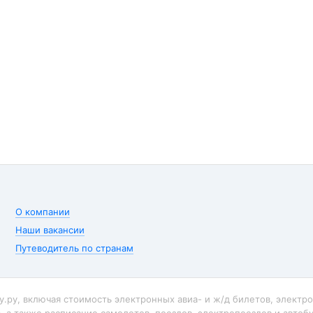
О компании
Наши вакансии
Путеводитель по странам
у.ру, включая стоимость электронных авиа- и ж/д билетов, электр
, а также расписание самолетов, поездов, электропоездов и автобу