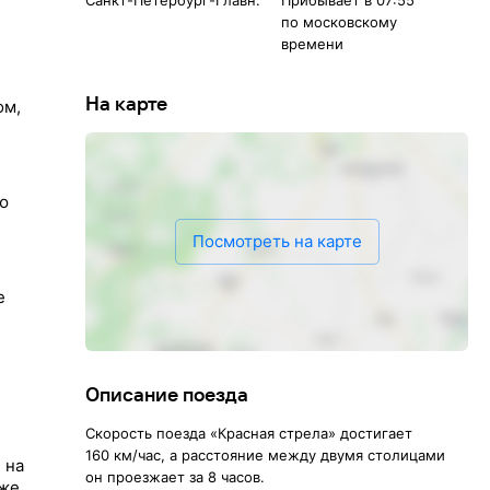
Санкт-Петербург-Главн.
Прибывает в 07:55
по московскому
времени
На карте
ом,
ю
Посмотреть на карте
е
Описание поезда
Скорость поезда «Красная стрела» достигает
160 км/час, а расстояние между двумя столицами
 на
он проезжает за 8 часов.
 же