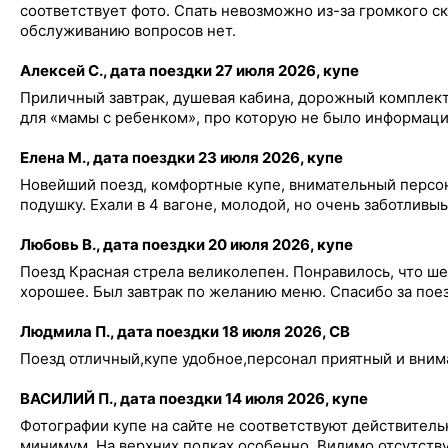
соответствует фото. Спать невозможно из-за громкого скр
обслуживанию вопросов нет.
Алексей С., дата поездки 27 июля 2026, купе
Приличный завтрак, душевая кабина, дорожный комплект.
для «мамы с ребенком», про которую не было информаци
Елена М., дата поездки 23 июля 2026, купе
Новейший поезд, комфортные купе, внимательный персон
подушку. Ехали в 4 вагоне, молодой, но очень заботливы
Любовь В., дата поездки 20 июля 2026, купе
Поезд Красная стрела великолепен. Понравилось, что ше
хорошее. Был завтрак по желанию меню. Спасибо за поез
Людмила П., дата поездки 18 июля 2026, СВ
Поезд отличный,купе удобное,персонал приятный и вним
ВАСИЛИЙ П., дата поездки 14 июля 2026, купе
Фотографии купе на сайте не соответствуют действитель
минимум. На верхних полках особенно. Видимо отсутству