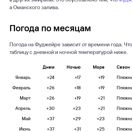
а Оманского залива.
Погода по месяцам
Погода на Фуджейре зависит от времени года. Чт
таблицу с дневной и ночной температурой ниже.
Днем
Ночью
Море
Сезон
Январь
+24
+17
+19
Пляжн
Февраль
+26
+18
+19
Пляжн
Март
+26
+19
+21
Пляжн
Апрель
+30
+23
+21
Пляжн
Май
+37
+29
+23
Пляжн
Июнь
+37
+31
+25
Пляжн