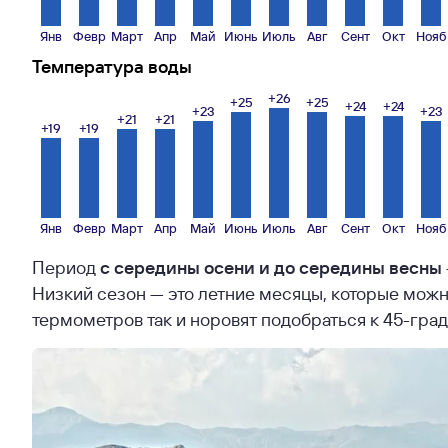
Янв
Февр
Март
Апр
Май
Июнь
Июль
Авг
Сент
Окт
Нояб
Температура воды
+26
+25
+25
+24
+24
+23
+23
+21
+21
+19
+19
Янв
Февр
Март
Апр
Май
Июнь
Июль
Авг
Сент
Окт
Нояб
Период
с середины осени и до середины весны
Низкий сезон — это летние месяцы, которые можн
термометров так и норовят подобраться к 45-гра