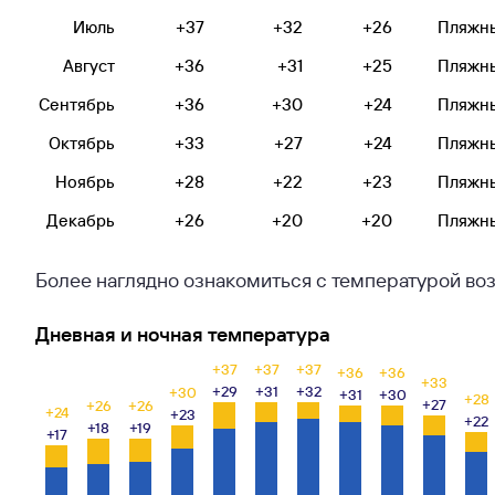
Июль
+37
+32
+26
Пляжн
Август
+36
+31
+25
Пляжн
Сентябрь
+36
+30
+24
Пляжн
Октябрь
+33
+27
+24
Пляжн
Ноябрь
+28
+22
+23
Пляжн
Декабрь
+26
+20
+20
Пляжн
Более наглядно ознакомиться с температурой воз
Дневная и ночная температура
+37
+37
+37
+36
+36
+33
+29
+31
+32
+30
+31
+30
+28
+27
+26
+26
+24
+23
+22
+18
+19
+17