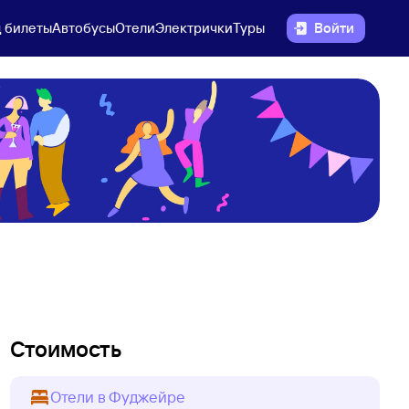
 билеты
Автобусы
Отели
Электрички
Туры
Войти
Стоимость
Отели в Фуджейре