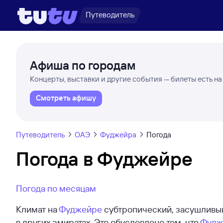
Путеводитель
Афиша по городам
Концерты, выставки и другие события — билеты есть на
Смотреть афишу
Путеводитель
ОАЭ
Фуджейра
Погода
Погода в Фуджейре
Погода по месяцам
Климат на
Фуджейре
субтропический, засушливый,
в других эмиратах. Это обусловлено тем, что
Фудж