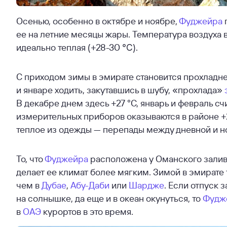
Осенью, особенно в октябре и ноябре,
Фуджейра
ее на летние месяцы жары. Температура воздуха в
идеально теплая (+28-30 ℃).
С приходом зимы в эмирате становится прохладней.
и январе ходить, закутавшись в шубу, «прохлада»
В декабре днем здесь +27 °C, январь и февраль с
измерительных приборов оказываются в районе +2
теплое из одежды — перепады между дневной и 
То, что
Фуджейра
расположена у Оманского залива
делает ее климат более мягким. Зимой в эмирате 
чем в
Дубае
,
Абу-Даби
или
Шардже
. Если отпуск 
на солнышке, да еще и в океан окунуться, то
Фудж
в
ОАЭ
курортов в это время.