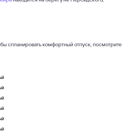
обы спланировать комфортный отпуск, посмотрите
ый
ый
ый
ый
ый
ый