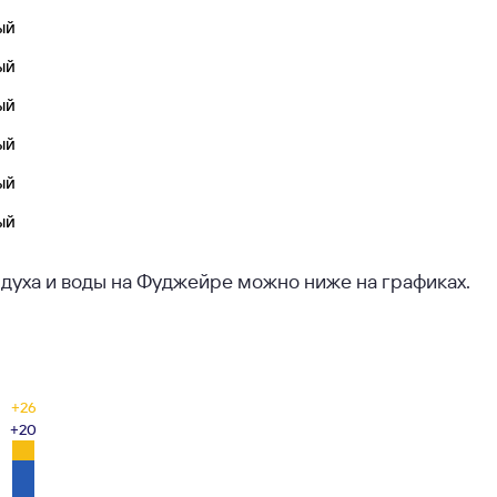
ый
ый
ый
ый
ый
ый
духа и воды на Фуджейре можно ниже на графиках.
+26
+20