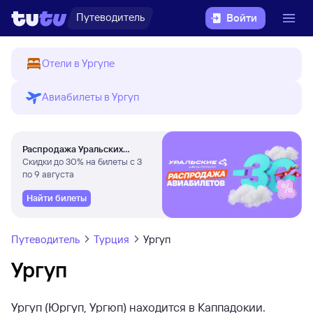
Путеводитель
Войти
Отели в Ургупе
Авиабилеты в Ургуп
Распродажа Уральских
авиалиний
Скидки до 30% на билеты с 3
по 9 августа
Найти билеты
Путеводитель
Турция
Ургуп
Ургуп
Ургуп (Юргуп, Ургюп) находится в Каппадокии.