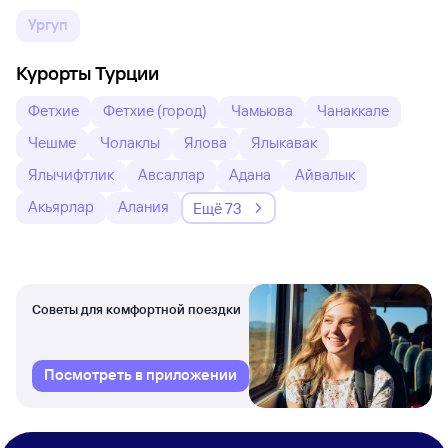
Ургуп
Курорты Турции
Фетхие
Фетхие (город)
Чамьюва
Чанаккале
Чешме
Чолаклы
Ялова
Ялыкавак
Ялычифтлик
Авсаллар
Адана
Айвалык
Акьярлар
Алания
Ещё 73
Советы для комфортной поездки
Посмотреть в приложении