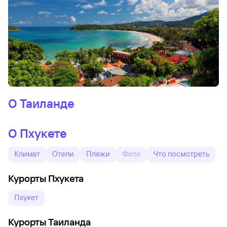
О Таиланде
О Пхукете
Климат
Отели
Пляжи
Фото
Что посмотреть
Курорты Пхукета
Пхукет
Курорты Таиланда