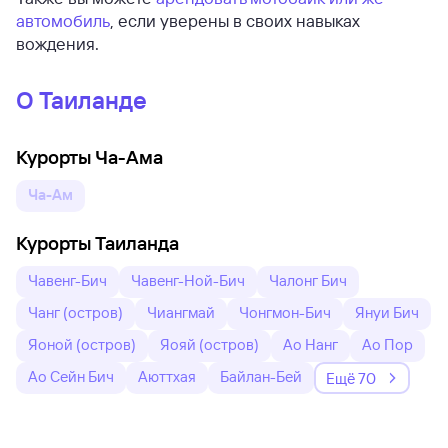
автомобиль
, если уверены в своих навыках
вождения.
О Таиланде
Курорты Ча-Ама
Ча-Ам
Курорты Таиланда
Чавенг-Бич
Чавенг-Ной-Бич
Чалонг Бич
Чанг (остров)
Чиангмай
Чонгмон-Бич
Януи Бич
Яоной (остров)
Яояй (остров)
Ао Нанг
Ао Пор
Ао Сейн Бич
Аюттхая
Байлан-Бей
Ещё 70