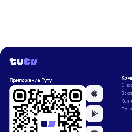
Ком
Приложение Туту
О на
Вака
Конт
Прав