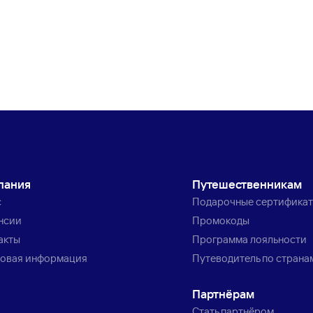
пания
Путешественникам
с
Подарочные сертифика
нсии
Промокоды
акты
Программа лояльности
овая информация
Путеводитель по страна
Партнёрам
Стать партнёром