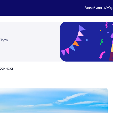
Авиабилеты
Ж/д
 Туту
ссийска