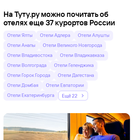
На Туту.ру можно почитать об
отелях еще 37 курортов России
Отели Ялты
Отели Адлера
Отели Алушты
Отели Анапы
Отели Великого Новгорода
Отели Владивостока
Отели Владикавказа
Отели Волгограда
Отели Геленджика
Отели Горок Города
Отели Дагестана
Отели Домбая
Отели Евпатории
Отели Екатеринбурга
Ещё 22