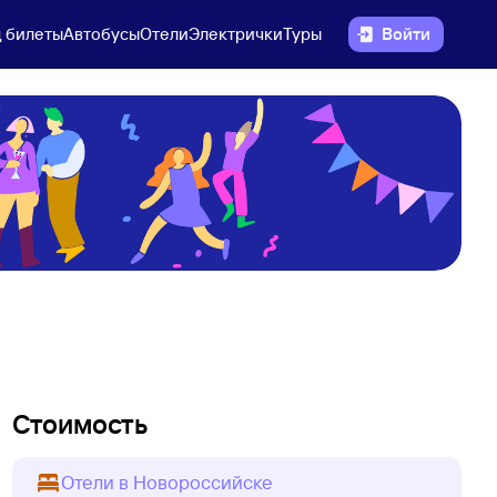
 билеты
Автобусы
Отели
Электрички
Туры
Войти
Стоимость
Отели в Новороссийске