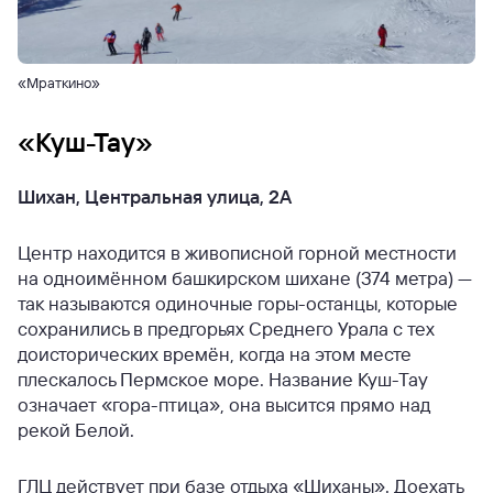
«Мраткино»
«Куш-Тау»
Шихан, Центральная улица, 2А
Центр находится в живописной горной местности
на одноимённом башкирском шихане (374 метра) —
так называются одиночные горы-останцы, которые
сохранились в предгорьях Среднего Урала с тех
доисторических времён, когда на этом месте
плескалось Пермское море. Название Куш-Тау
означает «гора-птица», она высится прямо над
рекой Белой.
ГЛЦ действует при базе отдыха «Шиханы». Доехать