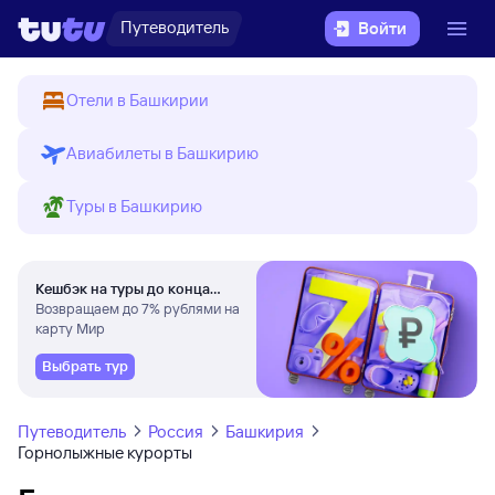
Путеводитель
Войти
Отели в Башкирии
Авиабилеты в Башкирию
Туры в Башкирию
Кешбэк на туры до конца
августа
Возвращаем до 7% рублями на
карту Мир
Выбрать тур
Путеводитель
Россия
Башкирия
Горнолыжные курорты