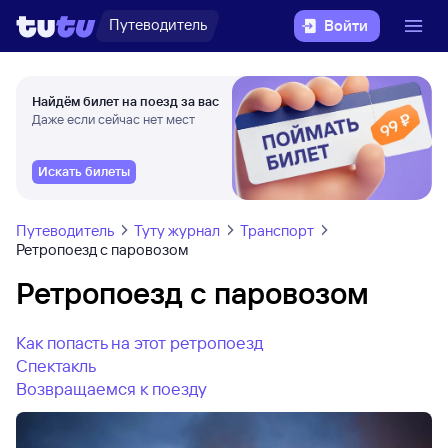
Путеводитель
Войти
Найдём билет на поезд за вас
Даже если сейчас нет мест
Искать билеты
Путеводитель
Туту журнал
Транспорт
Ретропоезд с паровозом
Ретропоезд с паровозом
Как попасть на этот ретропоезд
Спектакль
Возвращаемся к поезду