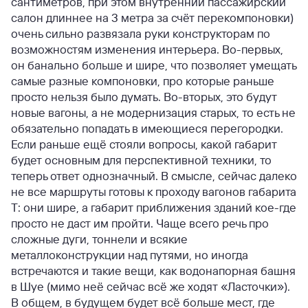
сантиметров, при этом внутренний пассажирский
салон длиннее на 3 метра за счёт перекомпоновки)
очень сильно развязала руки конструкторам по
возможностям изменения интерьера. Во-первых,
он банально больше и шире, что позволяет умещать
самые разные компоновки, про которые раньше
просто нельзя было думать. Во-вторых, это будут
новые вагоны, а не модернизация старых, то есть не
обязательно попадать в имеющиеся перегородки.
Если раньше ещё стояли вопросы, какой габарит
будет основным для перспективной техники, то
теперь ответ однозначный. В смысле, сейчас далеко
не все маршруты готовы к проходу вагонов габарита
Т: они шире, а габарит приближения зданий кое-где
просто не даст им пройти. Чаще всего речь про
сложные дуги, тоннели и всякие
металлоконструкции над путями, но иногда
встречаются и такие вещи, как водонапорная башня
в Шуе (мимо неё сейчас всё же ходят «Ласточки»).
В общем, в будущем будет всё больше мест, где