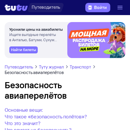
Путеводитель
Войти
Уронили цены на авиабилеты
Ищите выгодные перелёты
в Анталью, Батуми, Сухум
и другие города
Найти билеты
Путеводитель
Туту журнал
Транспорт
Безопасность авиаперелётов
Безопасность
авиаперелётов
Основные вещи:
Что такое «безопасность полётов»?
Что это значит?
Что влияет на безопасность?