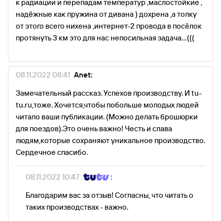
к радиации и перепадам температур ,маслостойкие ,
надёжные как пружина от дивана ) дохрена ,а толку
от этого всего нихена ,интернет-2 провода в посёлок
протянуть 3 км это для нас непосильная задача...(((
08.11.2022 08:41
Anet:
Замечательный рассказ. Успехов производству. И tu-
tu.ru,тоже. Хочется,чтобы побольше молодых людей
читало ваши публикации. (Можно делать брошюрки
для поездов).Это очень важно! Честь и слава
людям,которые сохраняют уникальное производство.
Сердечное спасибо.
08.11.2022 10:47
:
Благодарим вас за отзыв! Согласны, что читать о
таких производствах - важно.