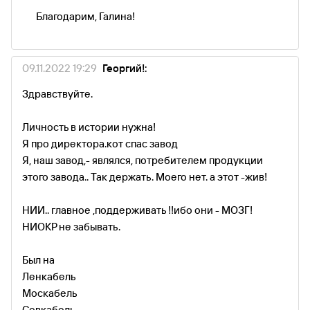
Благодарим, Галина!
09.11.2022 19:29
Георгий!:
Здравствуйте.
Личность в истории нужна!
Я про директора.кот спас завод
Я, наш завод,- являлся, потребителем продукции
этого завода.. Так держать. Моего нет. а этот -жив!
НИИ.. главное ,поддерживать !!ибо они - МОЗГ!
НИОКР не забывать.
Был на
Ленкабель
Москабель
Севкабель