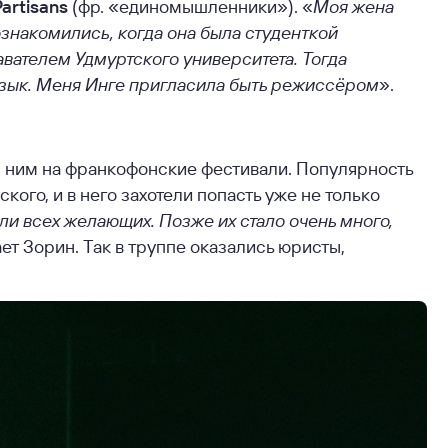
Partisans
(фр. «единомышленники»). «
Моя жена
знакомились, когда она была студенткой
авателем Удмуртского университета. Тогда
язык. Меня Инге пригласила быть режиссёром
».
л с ним на франкофонские фестивали. Популярность
кого, и в него захотели попасть уже не только
и всех желающих. Позже их стало очень много,
ет Зорин. Так в труппе оказались юристы,