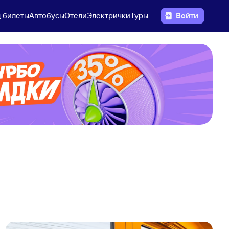
 билеты
Автобусы
Отели
Электрички
Туры
Войти