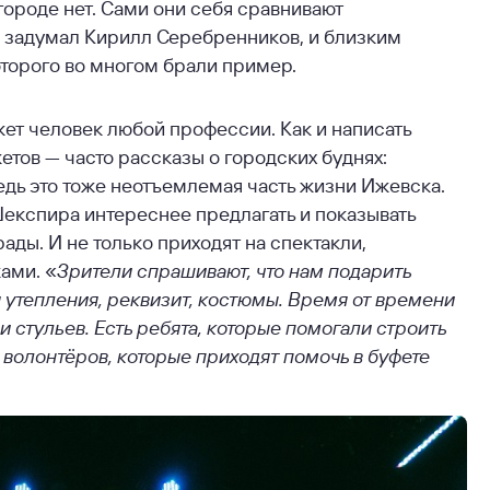
городе нет. Сами они себя сравнивают
о задумал Кирилл Серебренников, и близким
оторого во многом брали пример.
жет человек любой профессии. Как и написать
етов — часто рассказы о городских буднях:
едь это тоже неотъемлемая часть жизни Ижевска.
експира интереснее предлагать и показывать
ады. И не только приходят на спектакли,
ами. «
Зрители спрашивают, что нам подарить
я утепления, реквизит, костюмы. Время от времени
и стульев. Есть ребята, которые помогали строить
е волонтёров, которые приходят помочь в буфете