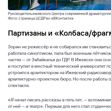
Руководитель ижевского Центра современной драматургии 
Фото: страница ЦСДР во «ВКонтакте»
Партизаны и «Колбаса/фра
Зорин не режиссёр и не собирался им становить
работала синоптиком, папа был военным лётчиком,
частях — от Забайкалья до ГДР. В Ижевске они осе
и поступил в местный технический университет п
устроился архитектором на Ижевский радиозавод.
архитектурно-проектное бюро. Но после работы о
спектакля.
«
Я начал писать рассказы в пять лет
, — вспоминае
от неё — в театр
». Первым для него стал студенче