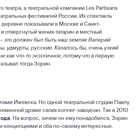
 театра, а театральной компании Les Partisans
еатральных фестивалей России. Их спектакль
 деревне показывали в Москве и Санкт-
и отвергнутый жених-татарин и местный
 — это должен был быть наш земляк Валерий
ы, удмурты, русские. Казалось бы, очень узкий
е как что-то экзотичное, потому что в первую
казывал тогда Зорин.
делами Ижевска. Но одной театральной студии Павлу
ременной драме своих коллег-заводчан. Так в 2010
вода
. На вопрос, зачем он ему понадобился, Зорин
ми концепциями и оба по-своему интересные.