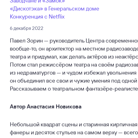
Заводчане и «Замок»
«Дискотэка» в Генеральском доме
Конкуренция с Netflix
6 декабря 2022
Павел Зорин — руководитель Центра современной
вообще-то, он архитектор на местном радиозаво
театра и придумал, как делать актёров из неактёр
Потом стал режиссёром театра на своём радиозав
из недраматургов — и чудом избежал увольнения з
он объединил все свои и чужие умения под одной 
Рассказываем о театральном фантазёре-реалисте
Автор Анастасия Новикова
Небольшой квадрат сцены и старинная кирпичная к
фанеры и десяток стульев на самом верху — всег