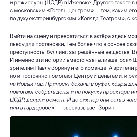
и режиссуры (ЦСДР) в Ижевске. Другого такого в 
с московским «Гоголь-центром» — тем, каким ег
по духу екатеринбургским «Коляда-Театром», с к
Выйти на сцену и превратиться в актёра здесь мо
пьесу для постановки. Тем более что в основе сюж
преступность, буллинг, запрещённые вещества. В
И именно эти истории вместо «запылившегося» Ш
зрителям Павлу Зорину и его команде. А зрители р
но и постоянно помогают Центру и деньгами, и рук
на Новый год. Приносят бокалы в буфет, ковры дл
помогают собрать деньги на покупку проектора ил
ЦСДР, делали ремонт. И до сих пор они есть в чат
или в гардеробе
», — рассказывает Зорин.