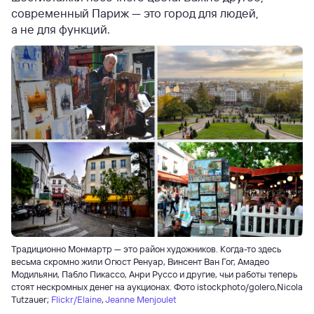
современный Париж — это город для людей,
а не для функций.
Традиционно Монмартр — это район художников. Когда-то здесь
весьма скромно жили Огюст Ренуар, Винсент Ван Гог, Амадео
Модильяни, Пабло Пикассо, Анри Руссо и другие, чьи работы теперь
стоят нескромных денег на аукционах. Фото istockphoto/golero,Nicola
Tutzauer;
Flickr/Elaine
,
Jeanne Menjoulet