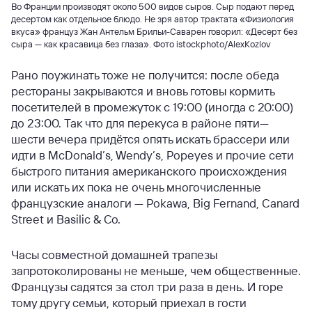
Во Франции производят около 500 видов сыров. Сыр подают перед
десертом как отдельное блюдо. Не зря автор трактата «Физиология
вкуса» француз Жан Антельм Брильи-Саварен говорил: «Десерт без
сыра — как красавица без глаза». Фото istockphoto/AlexKozlov
Рано поужинать тоже не получится: после обеда
рестораны закрываются и вновь готовы кормить
посетителей в промежуток с 19:00 (иногда с 20:00)
до 23:00. Так что для перекуса в районе пяти—
шести вечера придётся опять искать брассери или
идти в McDonald’s, Wendy’s, Popeyes и прочие сети
быстрого питания американского происхождения
или искать их пока не очень многочисленные
французские аналоги — Pokawa, Big Fernand, Canard
Street и Basilic & Co.
Часы совместной домашней трапезы
запротоколированы не меньше, чем общественные.
Французы садятся за стол три раза в день. И горе
тому другу семьи, который приехал в гости