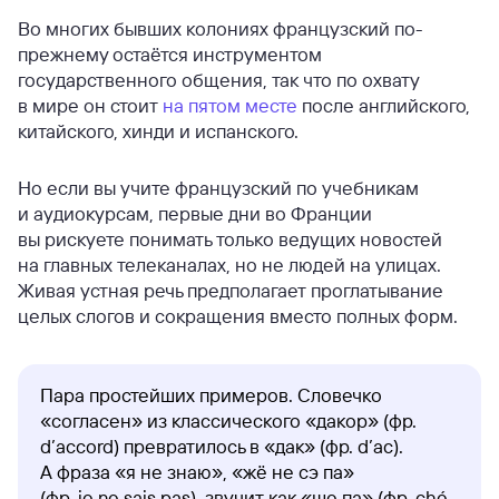
Во многих бывших колониях французский по-
прежнему остаётся инструментом
государственного общения, так что по охвату
в мире он стоит
на пятом месте
после английского,
китайского, хинди и испанского.
Но если вы учите французский по учебникам
и аудиокурсам, первые дни во Франции
вы рискуете понимать только ведущих новостей
на главных телеканалах, но не людей на улицах.
Живая устная речь предполагает проглатывание
целых слогов и сокращения вместо полных форм.
Пара простейших примеров. Словечко
«согласен» из классического «дакор» (фр.
d’accord) превратилось в «дак» (фр. d’ac).
А фраза «я не знаю», «жё не сэ па»
(фр. je ne sais pas), звучит как «ше па» (фр. ché