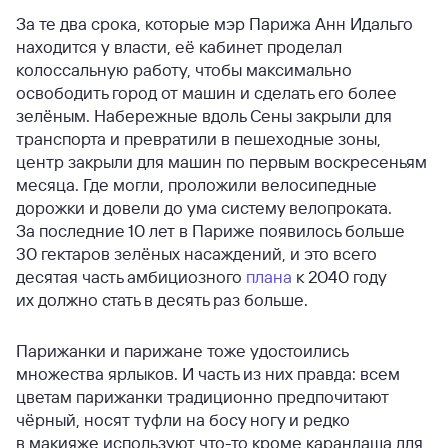
За те два срока, которые мэр Парижа Анн Идальго
находится у власти, её кабинет проделал
колоссальную работу, чтобы максимально
освободить город от машин и сделать его более
зелёным. Набережные вдоль Сены закрыли для
транспорта и превратили в пешеходные зоны,
центр закрыли для машин по первым воскресеньям
месяца. Где могли, проложили велосипедные
дорожки и довели до ума систему велопроката.
За последние 10 лет в Париже появилось больше
30 гектаров зелёных насаждений, и это всего
десятая часть амбициозного
плана
к 2040 году
их должно стать в десять раз больше.
Парижанки и парижане тоже удостоились
множества ярлыков. И часть из них правда: всем
цветам парижанки традиционно предпочитают
чёрный, носят туфли на босу ногу и редко
в макияже используют что-то кроме карандаша для