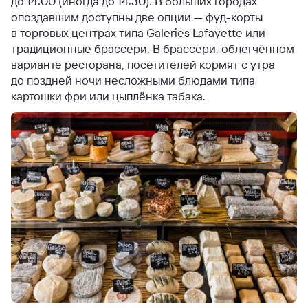
до 14:00 (иногда до 14:30). В больших городах
опоздавшим доступны две опции — фуд-корты
в торговых центрах типа Galeries Lafayette или
традиционные брассери. В брассери, облегчённом
варианте ресторана, посетителей кормят с утра
до поздней ночи несложными блюдами типа
картошки фри или цыплёнка табака.