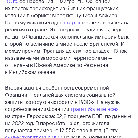
10,3%
её населения — мигранты. Основной
их приток происходит из бывших французских
колоний в Африке: Марокко, Туниса и Алжира.
Поэтому ислам сегодня
вторая
после католичества
религия в стране. Это не должно удивлять, ведь
когда-то Французская колониальная империя была
второй по величине в мире после Британской. И,
между прочим, Франция до сих пор владеет 13 так
называемыми заморскими территориями —
от Гвианы в Южной Америке до Реюньона
в Индийском океане.
Вторая важная особенность современной
Франции — сильнейшая система социальной
защиты, которую выстроили в 1930-х. На нужды
соцобеспечения Франция
тратит больше всех
из стран Евросоюза: 32,2 процента ВВП, по данным
на 2022 год. В пересчёте на одного жителя
получается примерно 12 550 евро в год. (В эту
сумму входят субсидии
на жильё, медицинские