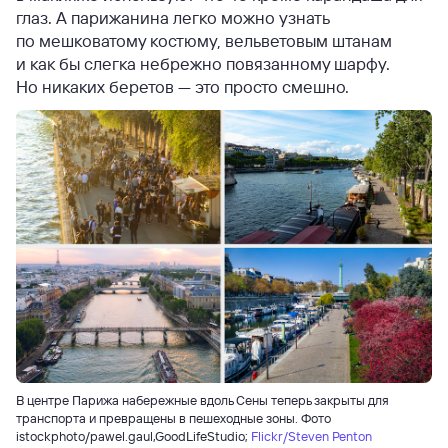
глаз. А парижанина легко можно узнать
по мешковатому костюму, вельветовым штанам
и как бы слегка небрежно повязанному шарфу.
Но никаких беретов — это просто смешно.
В центре Парижа набережные вдоль Сены теперь закрыты для
транспорта и превращены в пешеходные зоны. Фото
istockphoto/pawel.gaul,GoodLifeStudio;
Flickr/Steven Penton