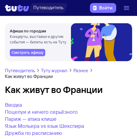
Путеводитель
Войти
Афиша по городам
Концерты, выставки и другие
события — билеты есть на Туту
Смотреть афишу
Путеводитель
Туту журнал
Разное
Как живут во Франции
Как живут во Франции
Вводка
Поцелуи и ничего серьёзного
Париж — атака клише
Язык Мольера vs язык Шекспира
Дружба по расписанию