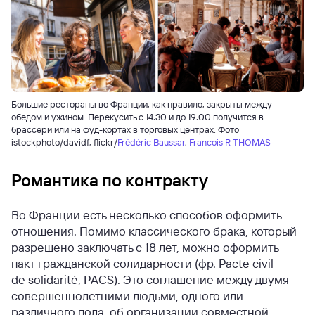
Большие рестораны во Франции, как правило, закрыты между
обедом и ужином. Перекусить с 14:30 и до 19:00 получится в
брассери или на фуд-кортах в торговых центрах. Фото
istockphoto/davidf; flickr/
Frédéric Baussar
,
Francois R THOMAS
Романтика по контракту
Во Франции есть несколько способов оформить
отношения. Помимо классического брака, который
разрешено заключать с 18 лет, можно оформить
пакт гражданской солидарности (фр. Pacte civil
de solidarité, PACS). Это соглашение между двумя
совершеннолетними людьми, одного или
различного пола, об организации совместной