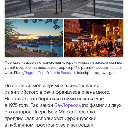
Францию называют страной, над которой никогда не заходит солнце:
у этой метрополии множество территорий в разных часовых поясах.
Фото Flickr/
Bogdan Pop
,
Frédéric Baussart
; istockphoto/pawel.gaul
Но англицизмов и прямых заимствований
из английского в речи французов очень много.
Настолько, что бороться с ними начали ещё
в 1975 году. Так, закон
Ба-Лорьоль
(по фамилии двух
его авторов Пьера Ба и Марка Лорьоля)
предписывал использовать французский
в публичном пространстве и запрещал