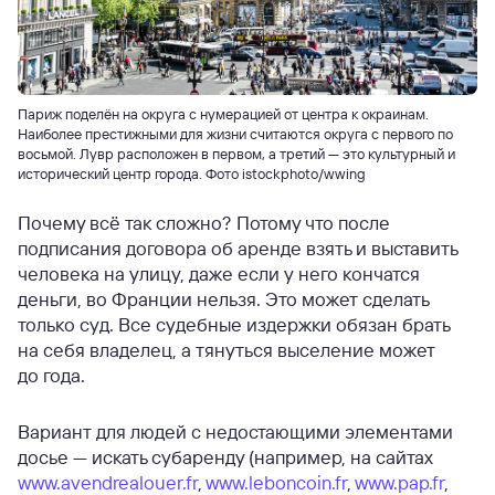
Париж поделён на округа с нумерацией от центра к окраинам.
Наиболее престижными для жизни считаются округа с первого по
восьмой. Лувр расположен в первом, а третий — это культурный и
исторический центр города. Фото istockphoto/wwing
Почему всё так сложно? Потому что после
подписания договора об аренде взять и выставить
человека на улицу, даже если у него кончатся
деньги, во Франции нельзя. Это может сделать
только суд. Все судебные издержки обязан брать
на себя владелец, а тянуться выселение может
до года.
Вариант для людей с недостающими элементами
досье — искать субаренду (например, на сайтах
www.avendrealouer.fr
,
www.leboncoin.fr
,
www.pap.fr
,