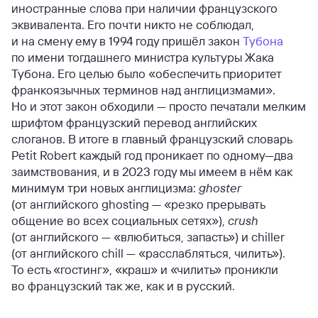
иностранные слова при наличии французского
эквивалента. Его почти никто не соблюдал,
и на смену ему в 1994 году пришёл закон
Тубона
по имени тогдашнего министра культуры Жака
Тубона. Его целью было «обеспечить приоритет
франкоязычных терминов над англицизмами».
Но и этот закон обходили — просто печатали мелким
шрифтом французский перевод английских
слоганов. В итоге в главный французский словарь
Petit Robert каждый год проникает по одному—два
заимствования, и в 2023 году мы имеем в нём как
минимум три новых англицизма:
ghoster
(от английского ghosting — «резко прерывать
общение во всех социальных сетях»),
crush
(от английского — «влюбиться, запасть») и chiller
(от английского chill — «расслабляться, чилить»).
То есть «гостинг», «краш» и «чилить» проникли
во французский так же, как и в русский.