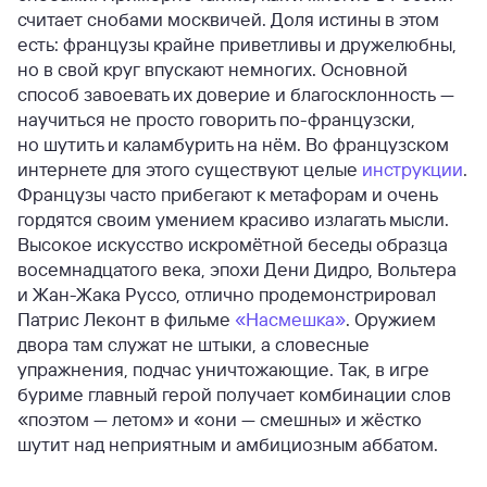
считает снобами москвичей. Доля истины в этом
есть: французы крайне приветливы и дружелюбны,
но в свой круг впускают немногих. Основной
способ завоевать их доверие и благосклонность —
научиться не просто говорить по-французски,
но шутить и каламбурить на нём. Во французском
интернете для этого существуют целые
инструкции
.
Французы часто прибегают к метафорам и очень
гордятся своим умением красиво излагать мысли.
Высокое искусство искромётной беседы образца
восемнадцатого века, эпохи Дени Дидро, Вольтера
и Жан-Жака Руссо, отлично продемонстрировал
Патрис Леконт в фильме
«Насмешка»
. Оружием
двора там служат не штыки, а словесные
упражнения, подчас уничтожающие. Так, в игре
буриме главный герой получает комбинации слов
«поэтом — летом» и «они — смешны» и жёстко
шутит над неприятным и амбициозным аббатом.