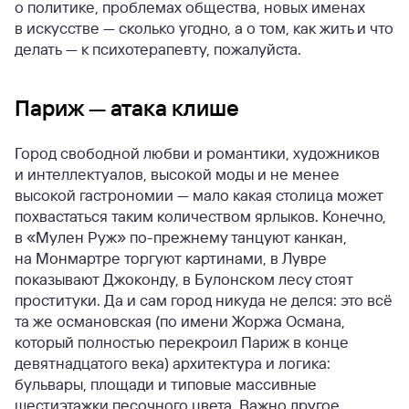
о политике, проблемах общества, новых именах
в искусстве — сколько угодно, а о том, как жить и что
делать — к психотерапевту, пожалуйста.
Париж — атака клише
Город свободной любви и романтики, художников
и интеллектуалов, высокой моды и не менее
высокой гастрономии — мало какая столица может
похвастаться таким количеством ярлыков. Конечно,
в «Мулен Руж» по-прежнему танцуют канкан,
на Монмартре торгуют картинами, в Лувре
показывают Джоконду, в Булонском лесу стоят
проституки. Да и сам город никуда не делся: это всё
та же османовская (по имени Жоржа Османа,
который полностью перекроил Париж в конце
девятнадцатого века) архитектура и логика:
бульвары, площади и типовые массивные
шестиэтажки песочного цвета. Важно другое,