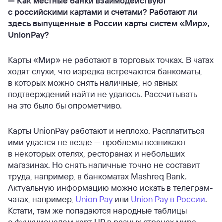
—
Как местные банки взаимодействуют
с российскими картами и счетами? Работают ли
здесь выпущенные в России карты систем «Мир»,
UnionPay?
Карты «Мир» не работают в торговых точках. В чатах
ходят слухи, что изредка встречаются банкоматы,
в которых можно снять наличные, но явных
подтверждений найти не удалось. Рассчитывать
на это было бы опрометчиво.
Карты UnionPay работают и неплохо. Расплатиться
ими удастся не везде — проблемы возникают
в некоторых отелях, ресторанах и небольших
магазинах. Но снять наличные точно не составит
труда, например, в банкоматах Mashreq Bank.
Актуальную информацию можно искать в телеграм-
чатах, например,
Union Pay
или
Union Pay в России
.
Кстати, там же попадаются народные таблицы
с функционалом карт UP в разных странах мира.