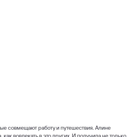
ые совмещают работу и путешествия. Алине
 как вовлекать в это других. И получила не только