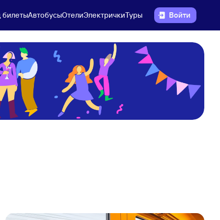
 билеты
Автобусы
Отели
Электрички
Туры
Войти