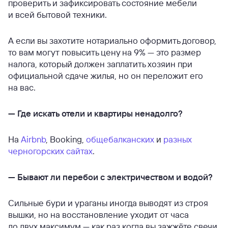
проверить и зафиксировать состояние мебели
и всей бытовой техники.
А если вы захотите нотариально оформить договор,
то вам могут повысить цену на 9% — это размер
налога, который должен заплатить хозяин при
официальной сдаче жилья, но он переложит его
на вас.
—
Где искать отели и квартиры ненадолго?
На
Airbnb
, Booking,
общебалканских
и
разных
черногорских
сайтах
.
—
Бывают ли перебои с электричеством и водой?
Сильные бури и ураганы иногда выводят из строя
вышки, но на восстановление уходит от часа
до двух максимум — как раз когда вы зажжёте свечи