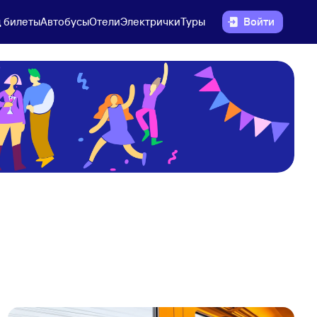
 билеты
Автобусы
Отели
Электрички
Туры
Войти