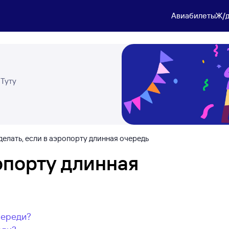
Авиабилеты
Ж/д
 Туту
делать, если в аэропорту длинная очередь
ропорту длинная
череди?