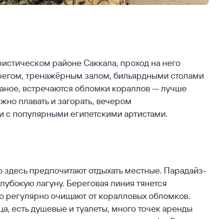
истическом районе Саккала, проход на него
берегом, тренажёрным залом, бильярдными столами
есчаное, встречаются обломки кораллов — лучше
жно плавать и загорать, вечером
и с популярными египетскими артистами.
о здесь предпочитают отдыхать местные. Парадайз-
лубокую лагуну. Береговая линия тянется
но регулярно очищают от коралловых обломков.
а, есть душевые и туалеты, много точек аренды