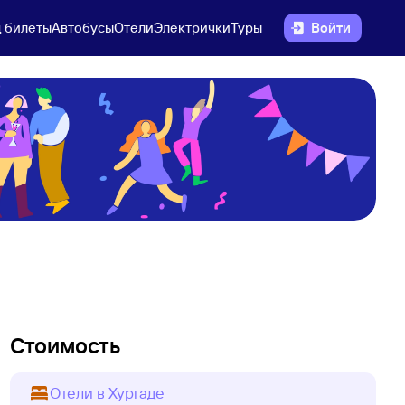
 билеты
Автобусы
Отели
Электрички
Туры
Войти
Стоимость
Отели в Хургаде