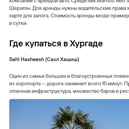
компании с арендой авто. Среди них Marriott Red 
Шератон. Для аренды нужны водительские права 
карте для залога. Стоимость аренды везде примерн
в сутки.
Где купаться в Хургаде
Sahl Hasheesh (Сахл Хашиш)
Один из самых больших и благоустроенных пляжей
из аэропорта — дорога занимает всего 15 минут. 
отличная инфраструктура, множество баров и рес