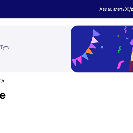
Авиабилеты
Ж/д
 Туту
де
де