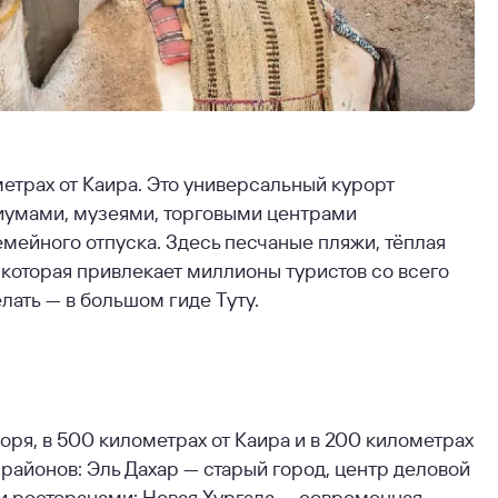
метрах от Каира. Это универсальный курорт
риумами, музеями, торговыми центрами
емейного отпуска. Здесь песчаные пляжи, тёплая
 которая привлекает миллионы туристов со всего
делать — в большом гиде Туту.
оря, в 500 километрах от Каира и в 200 километрах
районов: Эль Дахар — старый город, центр деловой
 и ресторанами; Новая Хургада — современная