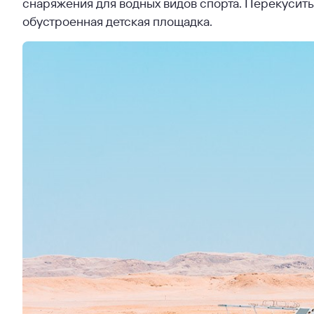
снаряжения для водных видов спорта. Перекусить
обустроенная детская площадка.