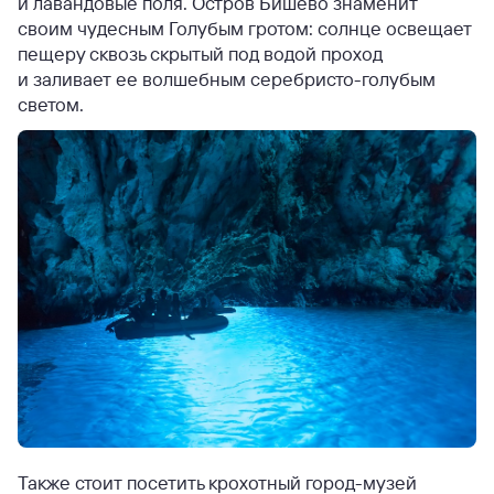
и лавандовые поля. Остров Бишево знаменит
своим чудесным Голубым гротом: солнце освещает
пещеру сквозь скрытый под водой проход
и заливает ее волшебным серебристо-голубым
светом.
Также стоит посетить крохотный город-музей