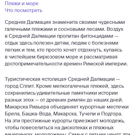
Пляжи и море
Что посмотреть
Средняя Далмация знаменита своими чудесными
галечными пляжами и сосновыми лесами. Воздух
в Средней Далмации пропитан фитонцидами —
отдых здесь полезен детям, людям с болезнями
легких и тем, кто просто хочет отдохнуть, купаясь
в чистейшем бирюзовом море и рассматривая
достопримечательности времен Римской империи.
Туристическая «столица» Средней Далмации —
город Сплит. Кроме мелкогалечных пляжей, здесь
сохранились удивительные памятники истории
разных эпох — от древних римлян до наших дней.
Макарска Ривьера объединяет курортные местечки
Брела, Башка-Вода, Макарска, Тучепи и Подгора.
На эти престижные курорты приезжает молодежь,
чтобы повеселиться на дискотеках и пляжных
вечеринках, молодожены. Семьи с детьми ценят эти