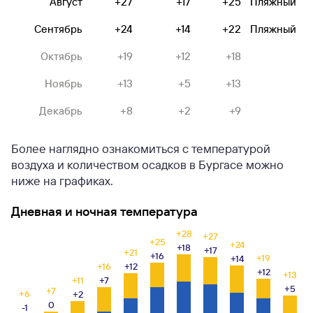
Август
+27
+17
+25
Пляжный
Сентябрь
+24
+14
+22
Пляжный
Октябрь
+19
+12
+18
Ноябрь
+13
+5
+13
Декабрь
+8
+2
+9
Более наглядно ознакомиться с температурой
воздуха и количеством осадков в Бургасе можно
ниже на графиках.
Дневная и ночная температура
+28
+27
+25
+24
+18
+17
+21
+16
+19
+14
+16
+12
+12
+13
+11
+7
+5
+7
+6
+2
0
-1