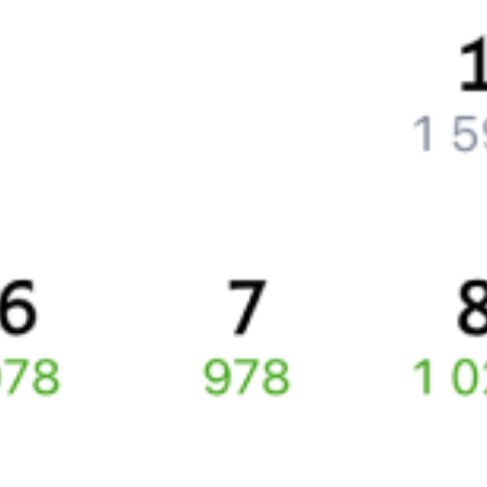
Частые вопросы
Что нужно, чтобы сесть в поезд?
Как поменять билет на другую дату или на другой поезд?
Как вернуть билет?
Что делать, если ошибся при вводе данных пассажира?
Как перевезти животное в поезде?
Как получить отчетные документы для бухгалтерии?
Что делать, если оплата не проходит?
Билеты РЖД
Вы можете заказать электронный жд билет и
железнодорожный билет на бланке РЖД.
Если вас интересует цена билета на поезд от
Иркутска
до
Междуреченска
, то укажите дату поездки. При этом
вы увидите стоимость билетов во всех доступных вагонах
(плацкарт, купе и др.) и сможете купить жд билеты
Иркутск
–