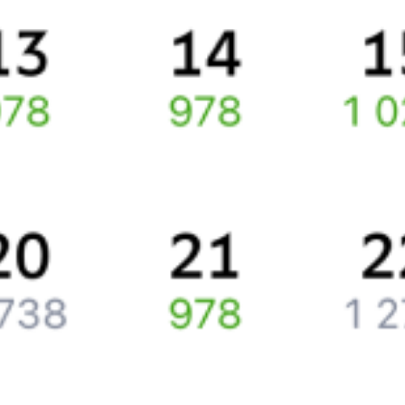
Междуреченск
онлайн.
Инструкция по приобретению билетов
Способы оплаты
Правила работы сервиса
Путешественникам
Справочная
Путеводитель по странам
Бонусная программа
Подарочные сертификаты
Компания
История Туту.ру
Вакансии
Обратная связь