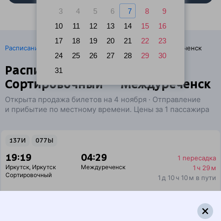
3
4
5
6
7
8
9
10
11
12
13
14
15
16
17
18
19
20
21
22
23
·
Расписание поездов
Ж/д билеты Иркутск → Междуреченск
24
25
26
27
28
29
30
Расписание поездов Иркутск
31
Сортировочный — Междуреченск
Открыта продажа билетов на 4 ноября · Отправление
и прибытие по местному времени. Цены за 1 пассажира
137И
077Ы
19:19
04:29
1 пересадка
Иркутск
,
Иркутск
Междуреченск
1 ч 29 м
Сортировочный
1 д 10 ч 10 м в пути
Выбрать дату
137И + 077Ы
8 300 ₽
поездки
от