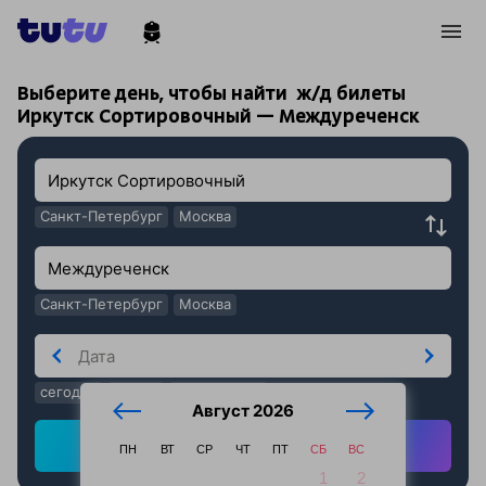
!
!
Выберите день, чтобы найти
ж/д билеты
Иркутск Сортировочный — Междуреченск
Санкт-Петербург
Москва
Санкт-Петербург
Москва
сегодня
завтра
послезавтра
Август 2026
Найти ж/д билеты
ПН
ВТ
СР
ЧТ
ПТ
СБ
ВС
1
2