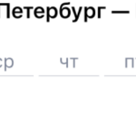
Железнодорожные билеты
Междуреченск
Вокзал Иркутск-Сортировочный
Отели в Междуреченске
Поддержка 24/7 на Туту
6 причин купить ж/д билеты именно здесь
Онлайн-покупка за 4 минуты
Онлайн-возврат билетов без очереди в кассу
Выбор любимых мест на схемах вагонов
Подробные ответы на вопросы о поездке или покупке
СМС-сопровождение до посадки в поезд
Оформление без регистрации на сайте