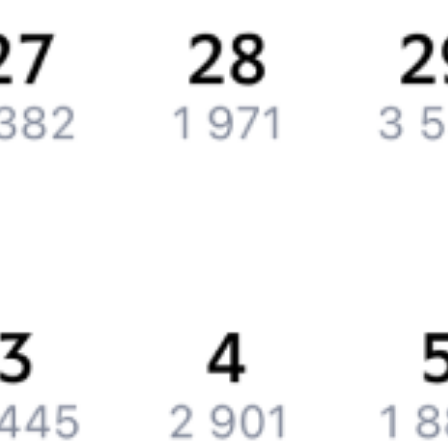
Контактная информация
Партнерам
Реклама на Туту.ру
Партнерская программа
Загрузите в
App Store
Загрузите в
Google Play
Загрузите в
AppGallery
Загрузите в
RuStore