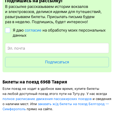
Подпишись на рассылку!
поезда штрафы РЖД существенно увеличиваются.
электронная регистрация.
В рассылке рассказываем истории вокзалов
Электронная регистрация
производится
сразу
после оплаты
и электровозов, делимся идеями для путешествий,
билета.
Электронная регистрация
— это опция, которая
разыгрываем билеты. Присылать письма будем
упрощает жизнь пассажиру. Её бонус в том, что не нужно ехать
раз в неделю. Подпишись, будет интересно!
на вокзал и приобретать ж/д билет на бланке.
Электронная
Я даю
согласие
на обработку моих персональных
регистрация
доступна почти для всех заказов,
исключение
данных
составляют поезда
железных дорог СНГ. Для посадки в поезд
понадобится оригинал удостоверения личности, указанный
в электронном жд билете. А в случае отсутствия электронной
регистрации еще и распечатка посадочного купона.
Подписаться
Билеты на поезд 696В Таврия
Если поезд не ходит в удобное вам время, купите билеты
на любой доступный поезд этого пути на Туту.ру. У нас всегда
полное расписание движения пассажирских поездов
и сведения
о наличии мест. Или
заказать
ж/д
билеты на поезд Белгород —
Симферополь
прямо на сайте.