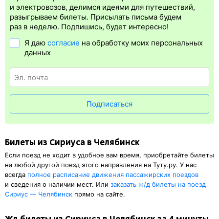
Электронная регистрация
производится
сразу
после оплаты
и электровозов, делимся идеями для путешествий,
билета.
Электронная регистрация
— это опция, которая
разыгрываем билеты. Присылать письма будем
упрощает жизнь пассажиру. Её бонус в том, что не требуется
раз в неделю. Подпишись, будет интересно!
ехать на вокзал и покупать ж/д билет на бланке.
Электронная
Я даю
согласие
на обработку моих персональных
регистрация
доступна почти для всех заказов,
исключение
данных
составляют поезда
железных дорог СНГ. Для посадки в поезд
понадобится оригинал удостоверения личности, указанный
в электронном ж/д билете. А в случае отсутствия электронной
регистрации еще и распечатка посадочного купона.
Подписаться
Билеты из Сириуса в Челябинск
Если поезд не ходит в удобное вам время, приобретайте билеты
на любой другой поезд этого направления на Туту.ру. У нас
всегда
полное расписание движения пассажирских поездов
и сведения о наличии мест. Или
заказать
ж/д
билеты на поезд
Сириус — Челябинск
прямо на сайте.